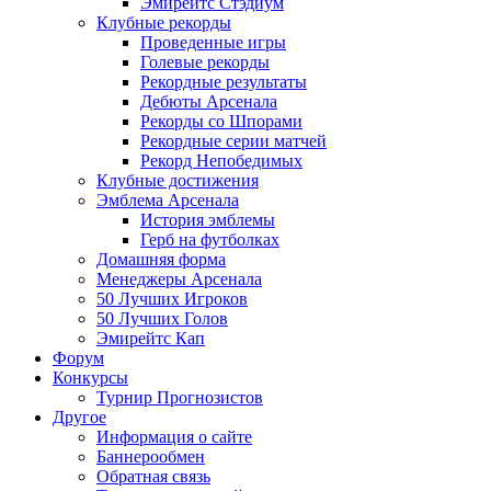
Эмирейтс Стэдиум
Клубные рекорды
Проведенные игры
Голевые рекорды
Рекордные результаты
Дебюты Арсенала
Рекорды со Шпорами
Рекордные серии матчей
Рекорд Непобедимых
Клубные достижения
Эмблема Арсенала
История эмблемы
Герб на футболках
Домашняя форма
Менеджеры Арсенала
50 Лучших Игроков
50 Лучших Голов
Эмирейтс Кап
Форум
Конкурсы
Турнир Прогнозистов
Другое
Информация о сайте
Баннерообмен
Обратная связь