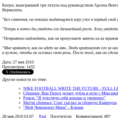
Киоун, выигравший три титула под руководством Арсена Венгер
Вермалена.
"Без сомнения, он показал выдающуюся игру уже в первый свой 
"Теперь я хотел бы увидеть его дальнейший рост. Хочу увидет
"Неприятно наблюдать, как он пропускает матчи из-за травмы,
"Мне нравится, как он идет на мяч. Люди критикуют его за низ
и нужно, чтобы он осознал свою роль. После того, как он сдел
Дата: 27 мая 2010
Просмотров: 1432
Другие новости по теме:
NIKE FOOTBALL WRITE THE FUTURE - FULL 
Сборные: Ван Перси делает дубль в игре с Мексико
Рэмси: "Я чувствую себя хорошо и уверенно"
Матчи сборных: Сонг сыграл за сборную Камеруна
"Мой Чемпионат Мира" - Клиши
28 мая 2010 01:07
Rud
Посетители Комментариев: 897