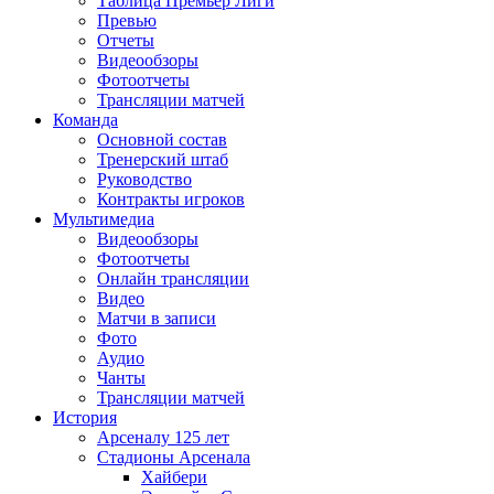
Таблица Премьер Лиги
Превью
Отчеты
Видеообзоры
Фотоотчеты
Трансляции матчей
Команда
Основной состав
Тренерский штаб
Руководство
Контракты игроков
Мультимедиа
Видеообзоры
Фотоотчеты
Онлайн трансляции
Видео
Матчи в записи
Фото
Аудио
Чанты
Трансляции матчей
История
Арсеналу 125 лет
Стадионы Арсенала
Хайбери