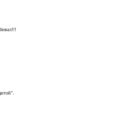
бивал!!!
щитой".