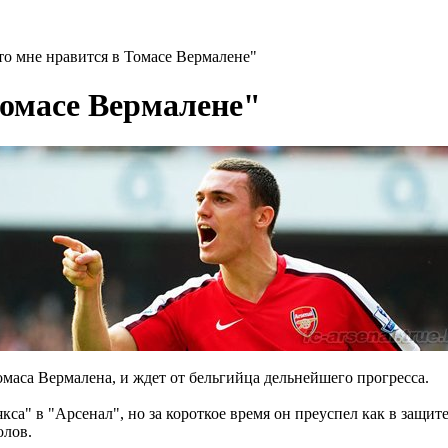
то мне нравится в Томасе Вермалене"
Томасе Вермалене"
маса Вермалена, и ждет от бельгийца дельнейшего прогресса.
якса" в "Арсенал", но за короткое время он преуспел как в защит
олов.