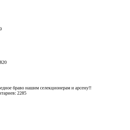
99
5820
ередное браво нашим селекционерам и арсену!!
тариев: 2285