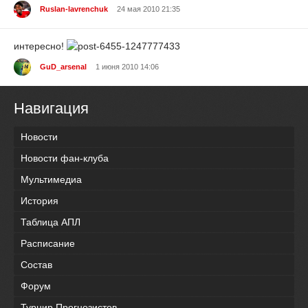
Ruslan-lavrenchuk
24 мая 2010 21:35
интересно!
GuD_arsenal
1 июня 2010 14:06
Навигация
Новости
Новости фан-клуба
Мультимедиа
История
Таблица АПЛ
Расписание
Состав
Форум
Турнир Прогнозистов