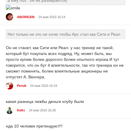
а ему пох.. он не разбирается)
ABORIGEN
24 мая 2010 16:14
Нет только не это не хочю чтобы Арс стал как Сити и Реал
Он не станет, как Сити или Реал- у нас тренер не такой,
который бут покупать всех подряд. Ну, может быть, мы
просто купим более дорогого более опытного игрока.И тут
говорится, что он бут 4 влиятельности, так что тренера он не
сможет поменять, более влиятельные акционеры не
отпустят А. Венгера.
Persik
24 мая 2010 16:19
какая разница лижбы деньги клубу были
KeKc
24 мая 2010 16:26
нда 10 человек претиндуют!!!