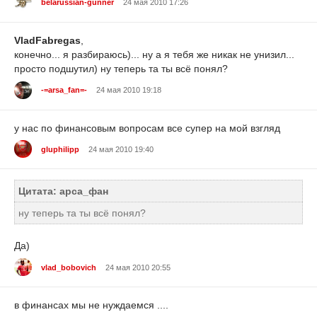
belarussian-gunner
24 мая 2010 17:26
VladFabregas
,
конечно... я разбираюсь)... ну а я тебя же никак не унизил...
просто подшутил) ну теперь та ты всё понял?
-=arsa_fan=-
24 мая 2010 19:18
у нас по финансовым вопросам все супер на мой взгляд
gluphilipp
24 мая 2010 19:40
Цитата: арса_фан
ну теперь та ты всё понял?
Да)
vlad_bobovich
24 мая 2010 20:55
в финансах мы не нуждаемся ....