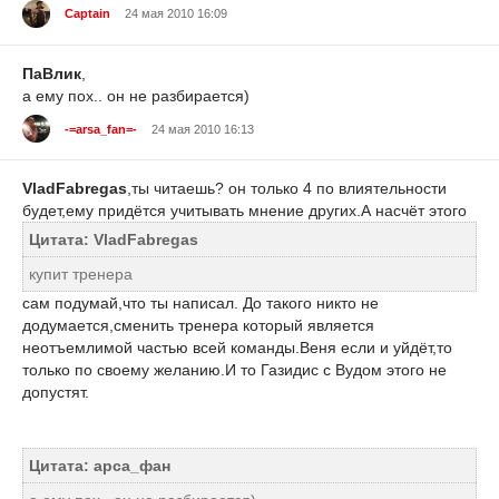
Captain
24 мая 2010 16:09
ПаВлик
,
а ему пох.. он не разбирается)
-=arsa_fan=-
24 мая 2010 16:13
VladFabregas
,ты читаешь? он только 4 по влиятельности
будет,ему придётся учитывать мнение других.А насчёт этого
Цитата: VladFabregas
купит тренера
сам подумай,что ты написал. До такого никто не
додумается,сменить тренера который является
неотъемлимой частью всей команды.Веня если и уйдёт,то
только по своему желанию.И то Газидис с Вудом этого не
допустят.
Цитата: арса_фан