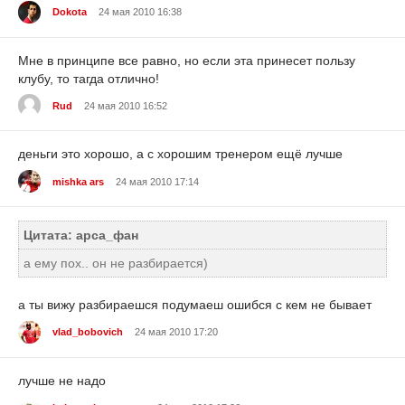
Dokota
24 мая 2010 16:38
Мне в принципе все равно, но если эта принесет пользу
клубу, то тагда отлично!
Rud
24 мая 2010 16:52
деньги это хорошо, а с хорошим тренером ещё лучше
mishka ars
24 мая 2010 17:14
Цитата: арса_фан
а ему пох.. он не разбирается)
а ты вижу разбираешся подумаеш ошибся с кем не бывает
vlad_bobovich
24 мая 2010 17:20
лучше не надо