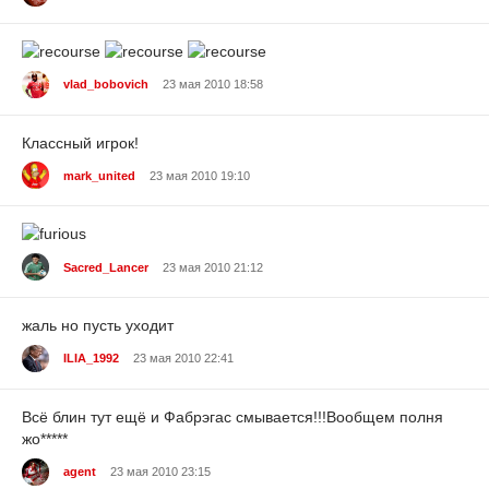
vlad_bobovich
23 мая 2010 18:58
Классный игрок!
mark_united
23 мая 2010 19:10
Sacred_Lancer
23 мая 2010 21:12
жаль но пусть уходит
ILIA_1992
23 мая 2010 22:41
Всё блин тут ещё и Фабрэгас смывается!!!Вообщем полня
жо*****
agent
23 мая 2010 23:15