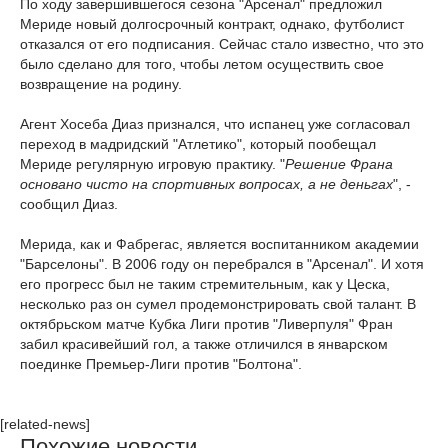
По ходу завершившегося сезона "Арсенал" предложил
Мериде новый долгосрочный контракт, однако, футболист
отказался от его подписания. Сейчас стало известно, что это
было сделано для того, чтобы летом осуществить свое
возвращение на родину.
Агент Хосеба Диаз признался, что испанец уже согласовал
переход в мадридский "Атлетико", который пообещал
Мериде регулярную игровую практику. "
Решение Франа
основано чисто на спортивных вопросах, а не деньгах
", -
сообщил Диаз.
Мерида, как и Фабрегас, является воспитанником академии
"Барселоны". В 2006 году он перебрался в "Арсенал". И хотя
его прогресс был не таким стремительным, как у Цеска,
несколько раз он сумел продемонстрировать свой талант. В
октябрьском матче Кубка Лиги против "Ливерпуля" Фран
забил красивейший гол, а также отличился в январском
поединке Премьер-Лиги против "Болтона".
[related-news]
Похожие новости