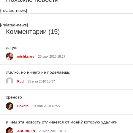
{related-news}
[/related-news]
Комментарии (15)
да уж
mishka ars
23 мая 2010 18:27
Жалко, но ничего не поделаешь.
Rud
23 мая 2010 18:37
хреново
Dokota
23 мая 2010 18:55
и чем эта новость отличается от моей? которую удалили
ABORIGEN
23 мая 2010 18:57