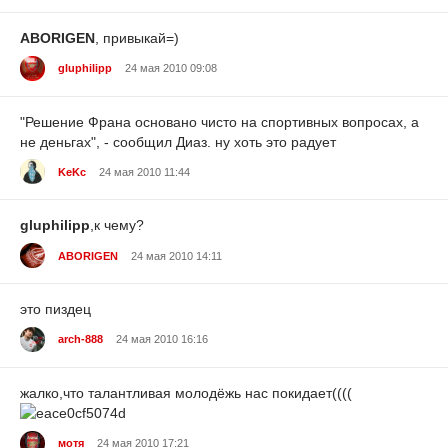
ABORIGEN
, привыкай=)
gluphilipp
24 мая 2010 09:08
"Решение Франа основано чисто на спортивных вопросах, а
не деньгах", - сообщил Диаз. ну хоть это радует
KeKc
24 мая 2010 11:44
gluphilipp
,к чему?
ABORIGEN
24 мая 2010 14:11
это пиздец
arch-888
24 мая 2010 16:16
жалко,что талантливая молодёжь нас покидает((((
мотя
24 мая 2010 17:21