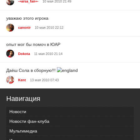
-=arsa_fan=-
10 мая 2010 21:49
уважаю этого игрока
canonir
10 мая 2010 22:12
опыт мог бы помоч в ЮАР
Dokota
11 мая 2010 21:14
Даёш Сола в сборную!!!
Kent
13 мая 2010 07:43
Навигация
Новости
Новости фан-клуба
Мультимедиа