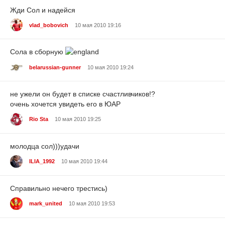
Жди Сол и надейся
vlad_bobovich
10 мая 2010 19:16
Сола в сборную
belarussian-gunner
10 мая 2010 19:24
не ужели он будет в списке счастливчиков!?
очень хочется увидеть его в ЮАР
Rio Sta
10 мая 2010 19:25
молодца сол)))удачи
ILIA_1992
10 мая 2010 19:44
Справильно нечего трестись)
mark_united
10 мая 2010 19:53