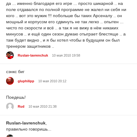
да ... именно благодаря его игре ... просто шикарной .. на
поле отдавался по полной программе не жалел ни себя ни
кого .. вот это мужик !!! побольше бы таких Арсеналу .. он
мощный и корпусом его сдвинуть не так легко .. опытен ...
чисто по скорости и всё .. а так я не вижу в нём никаких
минусов .. и ещё один сезон думаю отыграет блестяще .. а
там будет видно , и я бы хотел чтобы в будущем он был
тренером защитников ..
Ruslan-lavrenchuk
10 мая 2010 19:58
сэнкс биг
gluphilipp
10 мая 2010 20:12
Поедешь!
Rud
10 мая 2010 21:38
Ruslan-lavrenchuk
,
правильно говоришь...