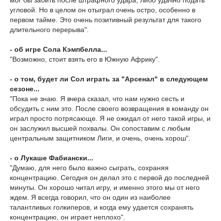
мог бы забить после штрафного удара, либо удачно подать
угловой. Но в целом он отыграл очень остро, особенно в
первом тайме. Это очень позитивный результат для такого
длительного перерыва".
- об игре Сола Кэмпбелла...
"Возможно, стоит взять его в Южную Африку".
- о том, будет ли Сол играть за "Арсенал" в следующем
сезоне...
"Пока не знаю. Я вчера сказал, что нам нужно сесть и
обсудить с ним это. После своего возвращения в команду он
играл просто потрясающе. Я не ожидал от него такой игры, и
он заслужил высшей похвалы. Он сопоставим с любым
центральным защитником Лиги, и очень, очень хорош".
- о Лукаше Фабиански...
"Думаю, для него было важно сыграть, сохраняя
концентрацию. Сегодня он делал это с первой до последней
минуты. Он хорошо читал игру, и именно этого мы от него
ждем. Я всегда говорил, что он один из наиболее
талантливых голкиперов, и когда ему удается сохранять
концентрацию, он играет неплохо".