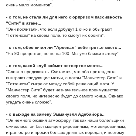
очень мало моментов".
- о том, не стала ли для него сюрпризом пассивность
"Сити" в атаке...
"Они посчитали, что если добудут 1 очко и обыграют
"Тоттенхэм" на своем поле, то смогут их обойти".
- о том, обеспечил ли "Арсенал" себе третье место...
"На 90 процентов, но не на 100. Мы уже близки к этому".
- о том, какой клуб займет четвертое место...
"Сложно предсказать. Считается, что оба претендента
выиграют следующие матчи, а потом "Манчестер Сити" и
"Тоттенхэм" сыграют между собой решающий матч. У
"Манчестер Сити" будет незначительное преимущество
своего поля, но интересно будет до самого конца. Однако
угадать очень сложно".
- о выходе на замену Эммануэля Адебайора...
"Он немного оживил атмосферу, так как наши болельщики
оживились; он был сконцентрированным, мотивированным,
играл остро и просил больше длинных передач, и поэтому