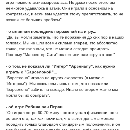
игра немного активизировалась. Но даже после этого им
немногое удавалось в атаке. Они играли в основном на
контратаках, и если вам удается этому препятствовать, то не
возникнет больших проблем".
- о влиянии последних поражений на игру...
"Да, вы могли заметить, что те поражения до сих пор в наших
головах. Мы не шли всеми силами вперед, это абсолютно
точно, так как знали, что не можем сегодня проиграть.
Поэтому "Манчестер Сити" осложнили нам игру в атаке ".
- о том, не показал ли "Интер" "Арсеналу", как нужно
играть с "Барселоной"...
"Барселона" играла на других скоростях (в матче с
"Интером"). Мы сожалеем лишь о том, что позволили
"Барселоне" забить на выезде. Иначе во втором матче мы
могли бы их обыграть".
- об игре Робина ван Перси...
"Он играл остро 60-70 минут, потом устал физически, но я
оставил его, так как посчитал, что в этот день мы можем
победить только благодаря стандартным положениям, и он