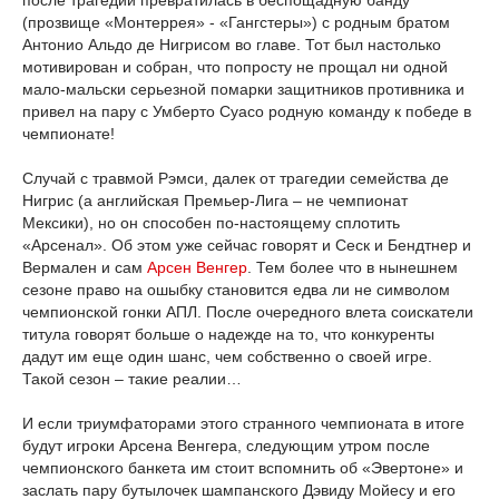
(прозвище «Монтеррея» - «Гангстеры») с родным братом
Антонио Альдо де Нигрисом во главе. Тот был настолько
мотивирован и собран, что попросту не прощал ни одной
мало-мальски серьезной помарки защитников противника и
привел на пару с Умберто Суасо родную команду к победе в
чемпионате!
Случай с травмой Рэмси, далек от трагедии семейства де
Нигрис (а английская Премьер-Лига – не чемпионат
Мексики), но он способен по-настоящему сплотить
«Арсенал». Об этом уже сейчас говорят и Сеск и Бендтнер и
Вермален и сам
Арсен Венгер
. Тем более что в нынешнем
сезоне право на ошыбку становится едва ли не символом
чемпионской гонки АПЛ. После очередного влета соискатели
титула говорят больше о надежде на то, что конкуренты
дадут им еще один шанс, чем собственно о своей игре.
Такой сезон – такие реалии…
И если триумфаторами этого странного чемпионата в итоге
будут игроки Арсена Венгера, следующим утром после
чемпионского банкета им стоит вспомнить об «Эвертоне» и
заслать пару бутылочек шампанского Дэвиду Мойесу и его