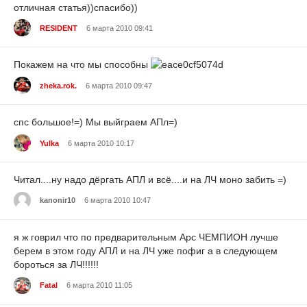
отличная статья))спасибо))
RESIDENT
6 марта 2010 09:41
Покажем на что мы способны
zheka.rok.
6 марта 2010 09:47
спс большое!=) Мы выйграем АПл=)
Yulka
6 марта 2010 10:17
Читал....ну надо дёргать АПЛ и всё....и на ЛЧ моно забить =)
kanonir10
6 марта 2010 10:47
я ж говрил что по предварительным Арс ЧЕМПИОН лучше
берем в этом году АПЛ и на ЛЧ уже пофиг а в следующем
бороться за ЛЧ!!!!!!
Fatal
6 марта 2010 11:05