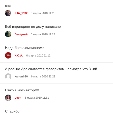
спс
ILIA_1992
6 марта 2010 11:11
Всё впринципе по делу написано
Designe®
6 марта 2010 11:12
Надо быть чемпионами!!
К.О.А.
6 марта 2010 11:12
А реаьно Арс считается фаворитом несмотря что 3 -ий
kanonir10
6 марта 2010 11:21
Cтатья мотиватор!!!!
Leon
6 марта 2010 11:31
Спасибо!