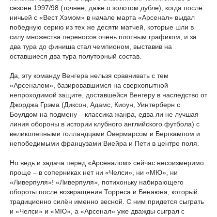
сезоне 1997/98 (точнее, даже о золотом дубле), когда после
ничьей с «Вест Хэмом» в начале марта «Арсенал» выдал
победную серию из тех же десяти матчей, которые шли в
силу множества переносов очень плотным графиком, и за
два тура до финиша стал чемпионом, выставив на
оставшиеся два тура полуторный состав.
Да, эту команду Венгера нельзя сравнивать с тем
«Арсеналом», базировавшимся на сверхопытной
непроходимой защите, доставшейся Венгеру в наследство от
Джорджа Грэма (Диксон, Адамс, Киоун, Уинтерберн с
Боулдом на подмену – классика жанра, едва ли не лучшая
линия обороны в истории клубного английского футбола) с
великолепными голландцами Овермарсом и Бергкампом и
непобедимыми французами Виейра и Пети в центре поля.
Но ведь и задача перед «Арсеналом» сейчас несоизмеримо
проще – в соперниках нет ни «Челси», ни «МЮ», ни
«Ливерпуля»! «Ливерпуля», потихоньку набирающего
обороты после возвращения Торреса и Бенаюна, который
традиционно силён именно весной. С ним придется сыграть
и «Челси» и «МЮ», а «Арсенал» уже дважды сыграл с