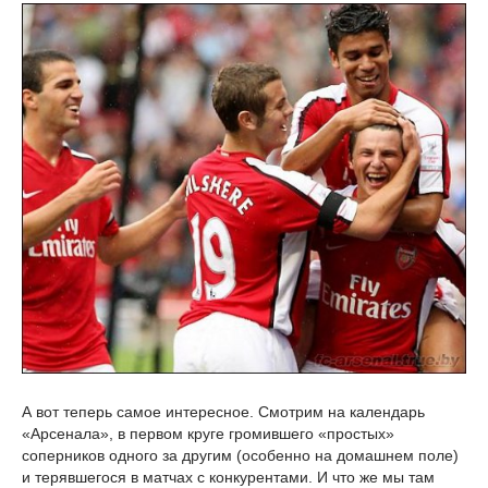
А вот теперь самое интересное. Смотрим на календарь
«Арсенала», в первом круге громившего «простых»
соперников одного за другим (особенно на домашнем поле)
и терявшегося в матчах с конкурентами. И что же мы там