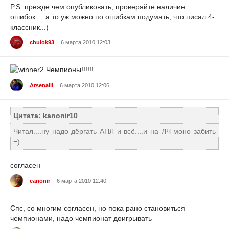
P.S. прежде чем опубликовать, проверяйте наличие
ошибок.... а то уж можно по ошибкам подумать, что писал 4-
классник...)
chulok93
6 марта 2010 12:03
Чемпионы!!!!!!
Arsenalll
6 марта 2010 12:06
Цитата: kanonir10
Читал....ну надо дёргать АПЛ и всё....и на ЛЧ моно забить
=)
согласен
canonir
6 марта 2010 12:40
Спс, со многим согласен, но пока рано становиться
чемпионами, надо чемпионат доигрывать