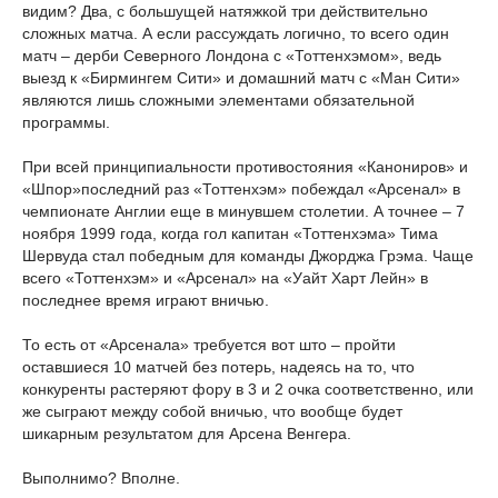
видим? Два, с большущей натяжкой три действительно
сложных матча. А если рассуждать логично, то всего один
матч – дерби Северного Лондона с «Тоттенхэмом», ведь
выезд к «Бирмингем Сити» и домашний матч с «Ман Сити»
являются лишь сложными элементами обязательной
программы.
При всей принципиальности противостояния «Канониров» и
«Шпор»последний раз «Тоттенхэм» побеждал «Арсенал» в
чемпионате Англии еще в минувшем столетии. А точнее – 7
ноября 1999 года, когда гол капитан «Тоттенхэма» Тима
Шервуда стал победным для команды Джорджа Грэма. Чаще
всего «Тоттенхэм» и «Арсенал» на «Уайт Харт Лейн» в
последнее время играют вничью.
То есть от «Арсенала» требуется вот што – пройти
оставшиеся 10 матчей без потерь, надеясь на то, что
конкуренты растеряют фору в 3 и 2 очка соответственно, или
же сыграют между собой вничью, что вообще будет
шикарным результатом для Арсена Венгера.
Выполнимо? Вполне.