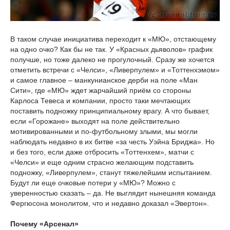
В таком случае инициатива переходит к «МЮ», отстающему
на одно очко? Как бы не так. У «Красных дьяволов» график
получше, но тоже далеко не прогулочный. Сразу же хочется
отметить встречи с «Челси», «Ливерпулем» и «Тоттенхэмом»
и самое главное – манкунианское дерби на поле «Ман
Сити», где «МЮ» ждет жарчайший приём со стороны
Карлоса Тевеса и компании, просто таки мечтающих
поставить подножку принципиальному врагу. А что бывает,
если «Горожане» выходят на поле действительно
мотивированными и по-футбольному злыми, мы могли
наблюдать недавно в их битве «за честь Уэйна Бриджа». Но
и без того, если даже отбросить «Тоттенхем», матчи с
«Челси» и еще одним страсно желающим подставить
подножку, «Ливерпулем», станут тяжелейшим испытанием.
Будут ли еще очковые потери у «МЮ»? Можно с
уверенностью сказать – да. Не выглядит нынешняя команда
Фергюсона монолитом, что и недавно доказал «Эвертон».
Почему «Арсенал»