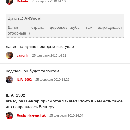
Dokota
25 февраля 2010 14:16
Цитата: ARScool
Дания - страна деревьев...дубы там выращивают
отборные=)
дания по лучше некторых выступает
canonir
25 февраля 2010 14:21
надеюсь он будет талантом
ILIA_1992
25 февраля 2010 14:22
ILIA_1992
,
ага ну раз Венгер присмотрел значит что-то в нём есть такое
что понравилось Венгеру
Ruslan-lavrenchuk
25 февраля 2010 14:34