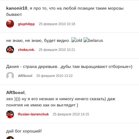
kanonir10
, я про то, что на любой позиции такие морозы
бывают.
gluphilipp
25 февраля 2010 10:18
не знаю, не знаю, будет видно.
zheka.rok.
25 февраля 2010 10:21
Дания - страна деревьев...дубы там выращивают отборные=)
ARScool
25 февраля 2010 13:22
ARScool
,
хех )))) ну я его незнаю и нимогу ничего сказать) даж
понятия не имею как он выглядит )
Ruslan-lavrenchuk
25 февраля 2010 14:15
дай бог хороший!