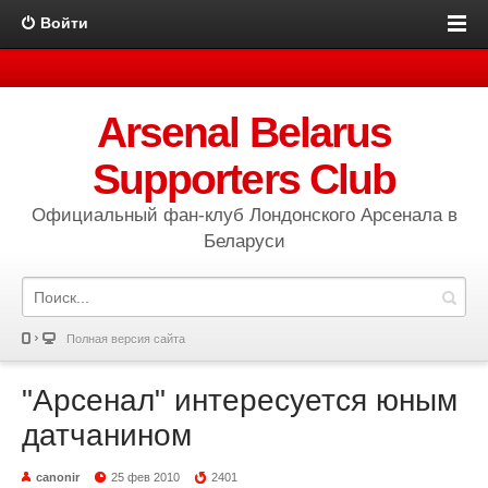
Войти
Arsenal Belarus
Supporters Club
Официальный фан-клуб Лондонского Арсенала в
Беларуси
Полная версия сайта
"Арсенал" интересуется юным
датчанином
canonir
25 фев 2010
2401