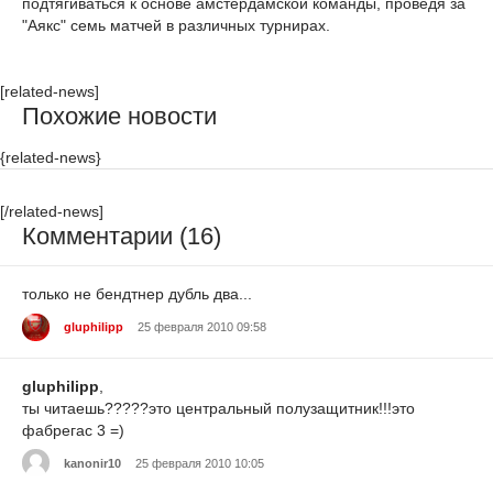
подтягиваться к основе амстердамской команды, проведя за
"Аякс" семь матчей в различных турнирах.
[related-news]
Похожие новости
{related-news}
[/related-news]
Комментарии (16)
только не бендтнер дубль два...
gluphilipp
25 февраля 2010 09:58
gluphilipp
,
ты читаешь?????это центральный полузащитник!!!это
фабрегас 3 =)
kanonir10
25 февраля 2010 10:05