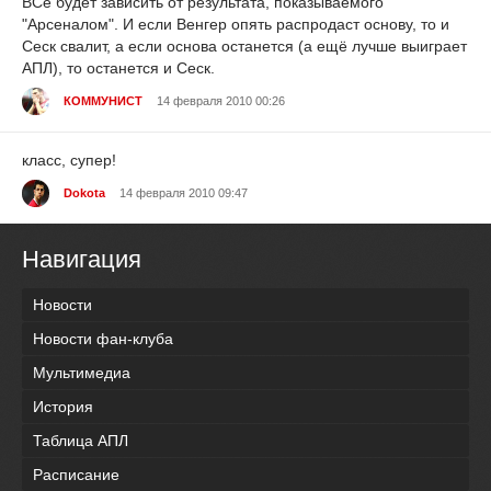
ВСё будет зависить от результата, показываемого
"Арсеналом". И если Венгер опять распродаст основу, то и
Сеск свалит, а если основа останется (а ещё лучше выиграет
АПЛ), то останется и Сеск.
КОММУНИСТ
14 февраля 2010 00:26
класс, супер!
Dokota
14 февраля 2010 09:47
Навигация
Новости
Новости фан-клуба
Мультимедиа
История
Таблица АПЛ
Расписание