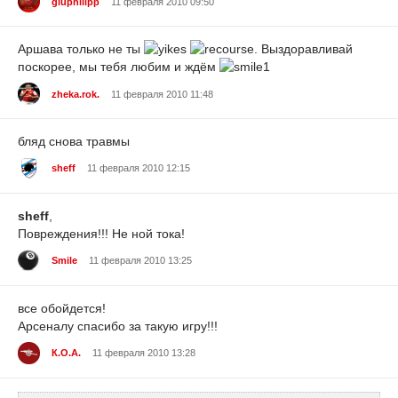
gluphilipp
11 февраля 2010 09:50
Аршава только не ты
. Выздоравливай
поскорее, мы тебя любим и ждём
zheka.rok.
11 февраля 2010 11:48
бляд снова травмы
sheff
11 февраля 2010 12:15
sheff
,
Повреждения!!! Не ной тока!
Smile
11 февраля 2010 13:25
все обойдется!
Арсеналу спасибо за такую игру!!!
К.О.А.
11 февраля 2010 13:28