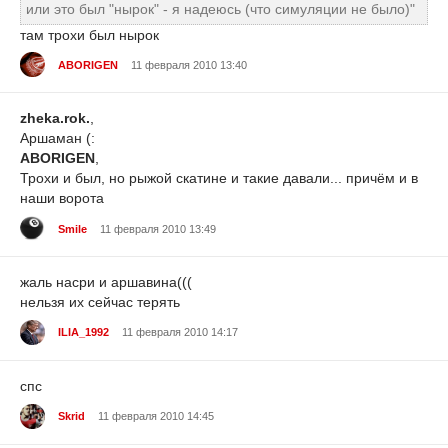
или это был "нырок" - я надеюсь (что симуляции не было)"
там трохи был нырок
ABORIGEN
11 февраля 2010 13:40
zheka.rok.
,
Аршаман (:
ABORIGEN
,
Трохи и был, но рыжой скатине и такие давали... причём и в
наши ворота
Smile
11 февраля 2010 13:49
жаль насри и аршавина(((
нельзя их сейчас терять
ILIA_1992
11 февраля 2010 14:17
спс
Skrid
11 февраля 2010 14:45