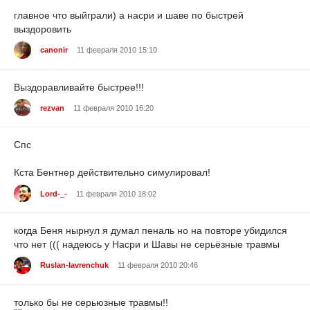
главное что выйграли) а насри и шаве по быстрей
выздоровить
canonir
11 февраля 2010 15:10
Выздоравливайте быстрее!!!
rezvan
11 февраля 2010 16:20
Спс
Кста Бентнер действительно симулировал!
Lord-_-
11 февраля 2010 18:02
когда Беня нырнул я думал пеналь но на повторе убидился
что нет ((( надеюсь у Насри и Шавы не серьёзные травмы
Ruslan-lavrenchuk
11 февраля 2010 20:46
только бы не серьюзные травмы!!