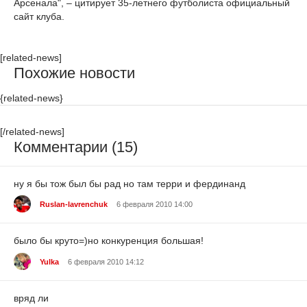
Арсенала", – цитирует 35-летнего футболиста официальный
сайт клуба.
[related-news]
Похожие новости
{related-news}
[/related-news]
Комментарии (15)
ну я бы тож был бы рад но там терри и фердинанд
Ruslan-lavrenchuk
6 февраля 2010 14:00
было бы круто=)но конкуренция большая!
Yulka
6 февраля 2010 14:12
вряд ли