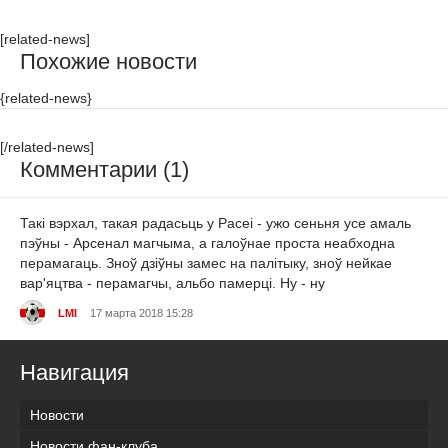
[related-news]
Похожие новости
{related-news}
[/related-news]
Комментарии (1)
Такі вэрхал, такая радасьць у Расеі - ужо сеньня усе амаль
пэўны - Арсенал магчыма, а галоўнае проста неабходна
перамагаць. Зноў дзіўны замес на палітыку, зноў нейкае
вар'яцтва - перамагчы, альбо памерці. Ну - ну
LMI
17 марта 2018 15:28
Навигация
Новости
Новости фан-клуба