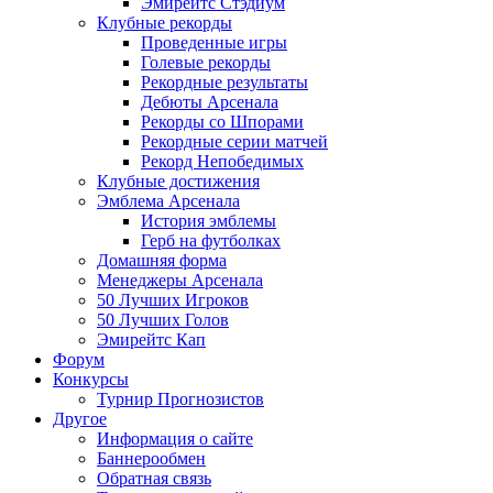
Эмирейтс Стэдиум
Клубные рекорды
Проведенные игры
Голевые рекорды
Рекордные результаты
Дебюты Арсенала
Рекорды со Шпорами
Рекордные серии матчей
Рекорд Непобедимых
Клубные достижения
Эмблема Арсенала
История эмблемы
Герб на футболках
Домашняя форма
Менеджеры Арсенала
50 Лучших Игроков
50 Лучших Голов
Эмирейтс Кап
Форум
Конкурсы
Турнир Прогнозистов
Другое
Информация о сайте
Баннерообмен
Обратная связь