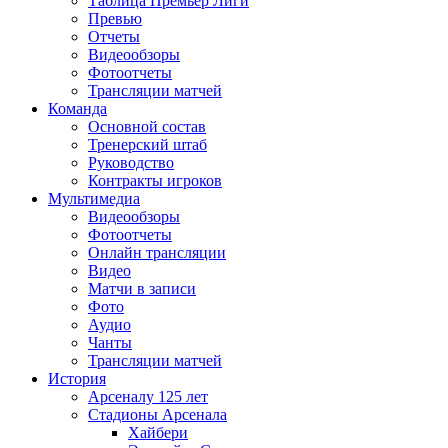
Таблица Премьер Лиги
Превью
Отчеты
Видеообзоры
Фотоотчеты
Трансляции матчей
Команда
Основной состав
Тренерский штаб
Руководство
Контракты игроков
Мультимедиа
Видеообзоры
Фотоотчеты
Онлайн трансляции
Видео
Матчи в записи
Фото
Аудио
Чанты
Трансляции матчей
История
Арсеналу 125 лет
Стадионы Арсенала
Хайбери