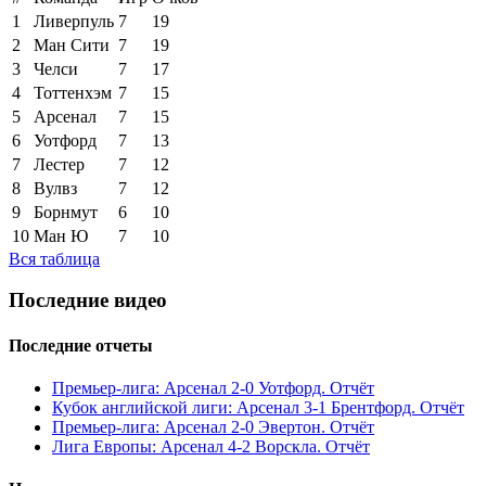
1
Ливерпуль
7
19
2
Ман Сити
7
19
3
Челси
7
17
4
Тоттенхэм
7
15
5
Арсенал
7
15
6
Уотфорд
7
13
7
Лестер
7
12
8
Вулвз
7
12
9
Борнмут
6
10
10
Ман Ю
7
10
Вся таблица
Последние видео
Последние отчеты
Премьер-лига: Арсенал 2-0 Уотфорд. Отчёт
Кубок английской лиги: Арсенал 3-1 Брентфорд. Отчёт
Премьер-лига: Арсенал 2-0 Эвертон. Отчёт
Лига Европы: Арсенал 4-2 Ворскла. Отчёт