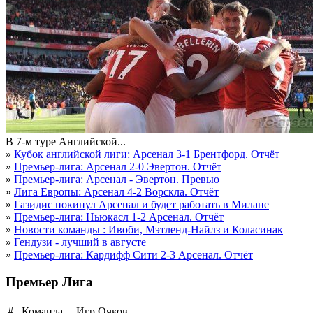
В 7-м туре Английской...
»
Кубок английской лиги: Арсенал 3-1 Брентфорд. Отчёт
»
Премьер-лига: Арсенал 2-0 Эвертон. Отчёт
»
Премьер-лига: Арсенал - Эвертон. Превью
»
Лига Европы: Арсенал 4-2 Ворскла. Отчёт
»
Газидис покинул Арсенал и будет работать в Милане
»
Премьер-лига: Ньюкасл 1-2 Арсенал. Отчёт
»
Новости команды : Ивоби, Мэтленд-Найлз и Коласинак
»
Гендузи - лучший в августе
»
Премьер-лига: Кардифф Сити 2-3 Арсенал. Отчёт
Премьер Лига
#
Команда
Игр
Очков