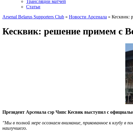
Трансляции матчей
Статьи
Arsenal Belarus Supporters Club
»
Новости Арсенала
» Кесквик: 
Кесквик: решение примем с В
Президент Арсенала сэр Чипс Кесвик выступил с официаль
"Мы в полной мере осознаем внимание, прикованное к клубу в 
наилучшего.