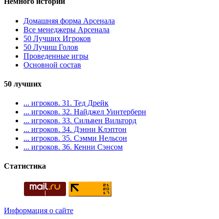
Немного истории
Домашняя форма Арсенала
Все менеджеры Арсенала
50 Лучших Игроков
50 Лучиш Голов
Проведенные игры
Основной состав
50 лучших
... игроков. 31. Тед Дрейк
... игроков. 32. Найджел Уинтерберн
... игроков. 33. Сильвен Вильторд
... игроков. 34. Дэнни Клэптон
... игроков. 35. Сэмми Нельсон
... игроков. 36. Кенни Сэнсом
Статистика
Информация о сайте