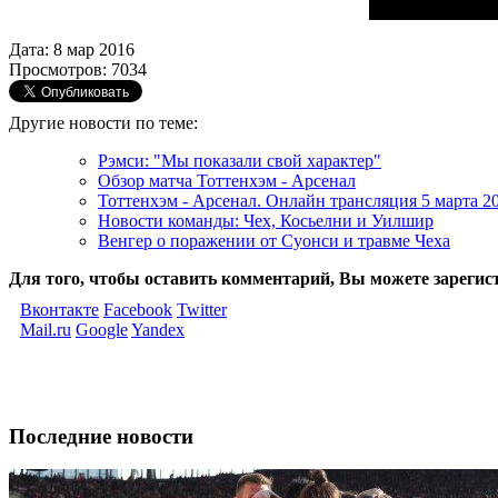
Дата: 8 мар 2016
Просмотров: 7034
Другие новости по теме:
Рэмси: "Мы показали свой характер"
Обзор матча Тоттенхэм - Арсенал
Тоттенхэм - Арсенал. Онлайн трансляция 5 марта 2
Новости команды: Чех, Косьелни и Уилшир
Венгер о поражении от Суонси и травме Чеха
Для того, чтобы оставить комментарий, Вы можете зарегис
Вконтакте
Facebook
Twitter
Mail.ru
Google
Yandex
Последние новости