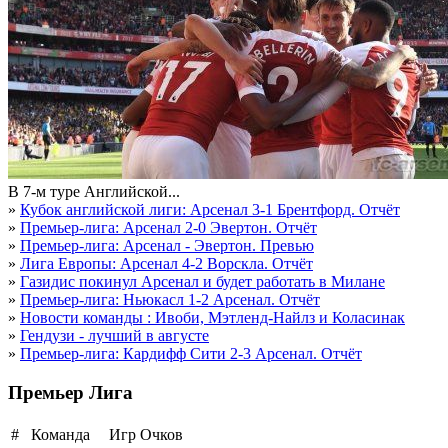
В 7-м туре Английской...
»
Кубок английской лиги: Арсенал 3-1 Брентфорд. Отчёт
»
Премьер-лига: Арсенал 2-0 Эвертон. Отчёт
»
Премьер-лига: Арсенал - Эвертон. Превью
»
Лига Европы: Арсенал 4-2 Ворскла. Отчёт
»
Газидис покинул Арсенал и будет работать в Милане
»
Премьер-лига: Ньюкасл 1-2 Арсенал. Отчёт
»
Новости команды : Ивоби, Мэтленд-Найлз и Коласинак
»
Гендузи - лучший в августе
»
Премьер-лига: Кардифф Сити 2-3 Арсенал. Отчёт
Премьер Лига
#
Команда
Игр
Очков