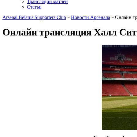
Трансляции матчей
Статьи
Arsenal Belarus Supporters Club
»
Новости Арсенала
» Онлайн тр
Онлайн трансляция Халл Сити