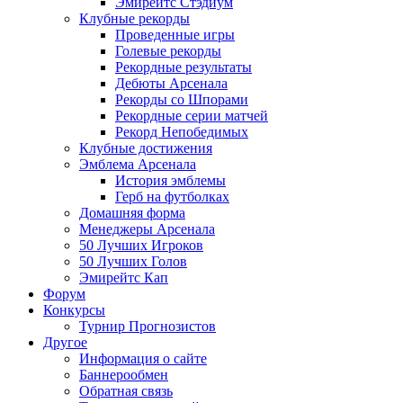
Эмирейтс Стэдиум
Клубные рекорды
Проведенные игры
Голевые рекорды
Рекордные результаты
Дебюты Арсенала
Рекорды со Шпорами
Рекордные серии матчей
Рекорд Непобедимых
Клубные достижения
Эмблема Арсенала
История эмблемы
Герб на футболках
Домашняя форма
Менеджеры Арсенала
50 Лучших Игроков
50 Лучших Голов
Эмирейтс Кап
Форум
Конкурсы
Турнир Прогнозистов
Другое
Информация о сайте
Баннерообмен
Обратная связь