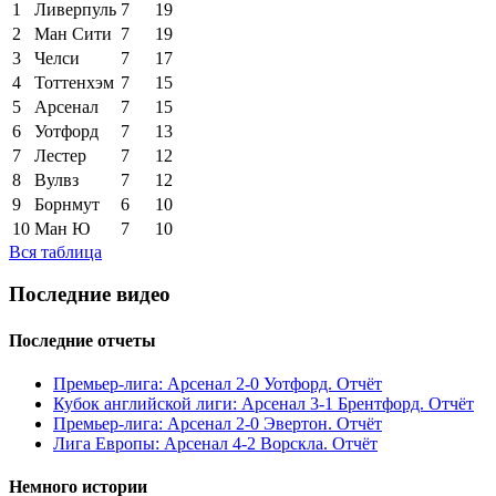
1
Ливерпуль
7
19
2
Ман Сити
7
19
3
Челси
7
17
4
Тоттенхэм
7
15
5
Арсенал
7
15
6
Уотфорд
7
13
7
Лестер
7
12
8
Вулвз
7
12
9
Борнмут
6
10
10
Ман Ю
7
10
Вся таблица
Последние видео
Последние отчеты
Премьер-лига: Арсенал 2-0 Уотфорд. Отчёт
Кубок английской лиги: Арсенал 3-1 Брентфорд. Отчёт
Премьер-лига: Арсенал 2-0 Эвертон. Отчёт
Лига Европы: Арсенал 4-2 Ворскла. Отчёт
Немного истории