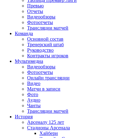
Таблица Премьер Лиги
Превью
Отчеты
Видеообзоры
Фотоотчеты
Трансляции матчей
Команда
Основной состав
Тренерский штаб
Руководство
Контракты игроков
Мультимедиа
Видеообзоры
Фотоотчеты
Онлайн трансляции
Видео
Матчи в записи
Фото
Аудио
Чанты
Трансляции матчей
История
Арсеналу 125 лет
Стадионы Арсенала
Хайбери