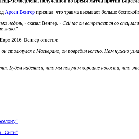
ейд-Чемберлена, полученной во время матча против Барсел
тед
Арсен Венгер
признал, что травма вызывает больше беспокойс
ько недель,
- сказал Венгер. -
Сейчас он встречается со специал
не знаю."
Евро 2016, Венгер ответил:
он столкнулся с Маскерано, он повредил колено. Нам нужно узна
т. Будем надеятся, что мы получим хорошие новости, что это 2-
рселону"
в "Сити"