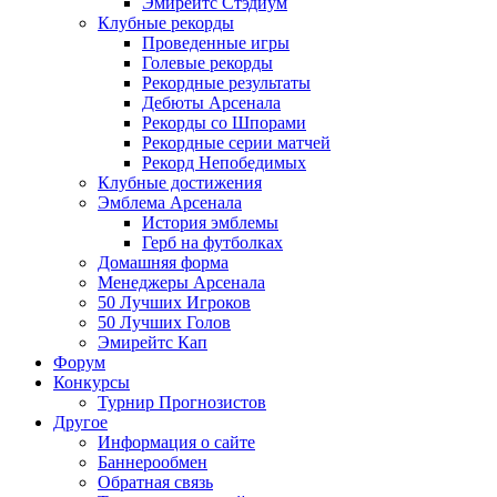
Эмирейтс Стэдиум
Клубные рекорды
Проведенные игры
Голевые рекорды
Рекордные результаты
Дебюты Арсенала
Рекорды со Шпорами
Рекордные серии матчей
Рекорд Непобедимых
Клубные достижения
Эмблема Арсенала
История эмблемы
Герб на футболках
Домашняя форма
Менеджеры Арсенала
50 Лучших Игроков
50 Лучших Голов
Эмирейтс Кап
Форум
Конкурсы
Турнир Прогнозистов
Другое
Информация о сайте
Баннерообмен
Обратная связь