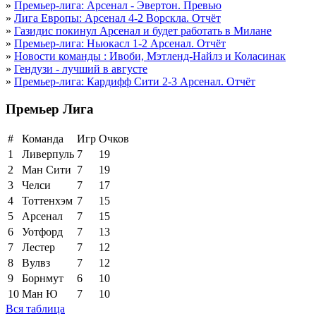
»
Премьер-лига: Арсенал - Эвертон. Превью
»
Лига Европы: Арсенал 4-2 Ворскла. Отчёт
»
Газидис покинул Арсенал и будет работать в Милане
»
Премьер-лига: Ньюкасл 1-2 Арсенал. Отчёт
»
Новости команды : Ивоби, Мэтленд-Найлз и Коласинак
»
Гендузи - лучший в августе
»
Премьер-лига: Кардифф Сити 2-3 Арсенал. Отчёт
Премьер Лига
#
Команда
Игр
Очков
1
Ливерпуль
7
19
2
Ман Сити
7
19
3
Челси
7
17
4
Тоттенхэм
7
15
5
Арсенал
7
15
6
Уотфорд
7
13
7
Лестер
7
12
8
Вулвз
7
12
9
Борнмут
6
10
10
Ман Ю
7
10
Вся таблица