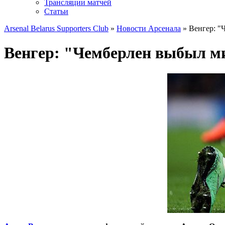
Трансляции матчей
Статьи
Arsenal Belarus Supporters Club
»
Новости Арсенала
» Венгер: "
Венгер: "Чемберлен выбыл м