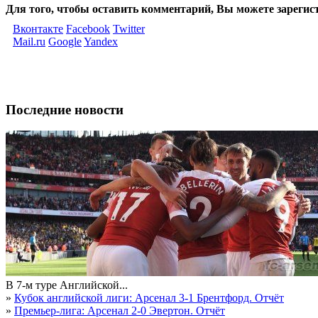
Для того, чтобы оставить комментарий, Вы можете зарегис
Вконтакте
Facebook
Twitter
Mail.ru
Google
Yandex
Последние новости
В 7-м туре Английской...
»
Кубок английской лиги: Арсенал 3-1 Брентфорд. Отчёт
»
Премьер-лига: Арсенал 2-0 Эвертон. Отчёт