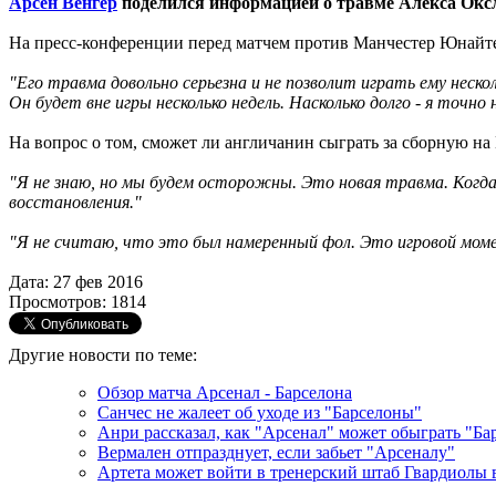
Арсен Венгер
поделился информацией о травме Алекса Оксл
На пресс-конференции перед матчем против Манчестер Юнай
"Его травма довольно серьезна и не позволит играть ему нескол
Он будет вне игры несколько недель. Насколько долго - я точно 
На вопрос о том, сможет ли англичанин сыграть за сборную на 
"Я не знаю, но мы будем осторожны. Это новая травма. Когда 
восстановления."
"Я не считаю, что это был намеренный фол. Это игровой момен
Дата: 27 фев 2016
Просмотров: 1814
Другие новости по теме:
Обзор матча Арсенал - Барселона
Санчес не жалеет об уходе из "Барселоны"
Анри рассказал, как "Арсенал" может обыграть "Ба
Вермален отпразднует, если забьет "Арсеналу"
Артета может войти в тренерский штаб Гвардиолы 