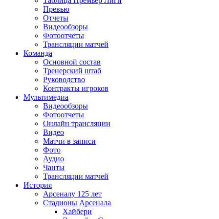
Таблица Премьер Лиги
Превью
Отчеты
Видеообзоры
Фотоотчеты
Трансляции матчей
Команда
Основной состав
Тренерский штаб
Руководство
Контракты игроков
Мультимедиа
Видеообзоры
Фотоотчеты
Онлайн трансляции
Видео
Матчи в записи
Фото
Аудио
Чанты
Трансляции матчей
История
Арсеналу 125 лет
Стадионы Арсенала
Хайбери