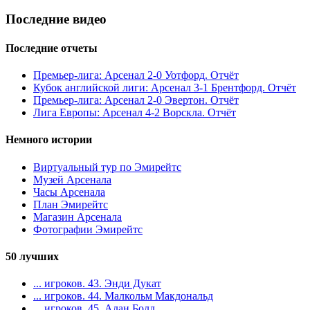
Последние видео
Последние отчеты
Премьер-лига: Арсенал 2-0 Уотфорд. Отчёт
Кубок английской лиги: Арсенал 3-1 Брентфорд. Отчёт
Премьер-лига: Арсенал 2-0 Эвертон. Отчёт
Лига Европы: Арсенал 4-2 Ворскла. Отчёт
Немного истории
Виртуальный тур по Эмирейтс
Музей Арсенала
Часы Арсенала
План Эмирейтс
Магазин Арсенала
Фотографии Эмирейтс
50 лучших
... игроков. 43. Энди Дукат
... игроков. 44. Малкольм Макдональд
... игроков. 45. Алан Болл