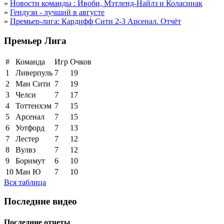
»
Новости команды : Ивоби, Мэтленд-Найлз и Коласинак
»
Гендузи - лучший в августе
»
Премьер-лига: Кардифф Сити 2-3 Арсенал. Отчёт
Премьер Лига
#
Команда
Игр
Очков
1
Ливерпуль
7
19
2
Ман Сити
7
19
3
Челси
7
17
4
Тоттенхэм
7
15
5
Арсенал
7
15
6
Уотфорд
7
13
7
Лестер
7
12
8
Вулвз
7
12
9
Борнмут
6
10
10
Ман Ю
7
10
Вся таблица
Последние видео
Последние отчеты