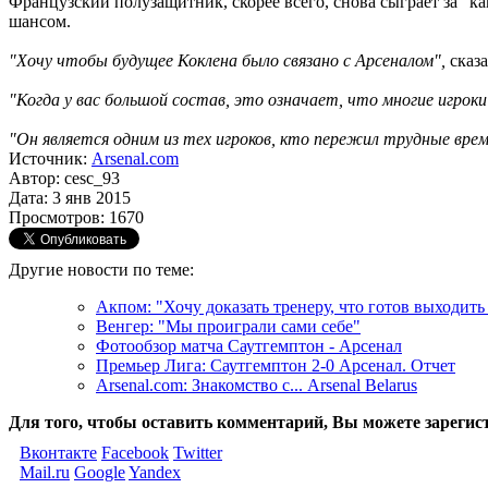
Французский полузащитник, скорее всего, снова сыграет за "к
шансом.
"Хочу чтобы будущее Коклена было связано с Арсеналом",
сказа
"Когда у вас большой состав, это означает, что многие игрок
"Он является одним из тех игроков, кто пережил трудные време
Источник:
Arsenal.com
Автор: cesc_93
Дата: 3 янв 2015
Просмотров: 1670
Другие новости по теме:
Акпом: "Хочу доказать тренеру, что готов выходить
Венгер: "Мы проиграли сами себе"
Фотообзор матча Саутгемптон - Арсенал
Премьер Лига: Саутгемптон 2-0 Арсенал. Отчет
Arsenal.com: Знакомство с... Arsenal Belarus
Для того, чтобы оставить комментарий, Вы можете зарегис
Вконтакте
Facebook
Twitter
Mail.ru
Google
Yandex