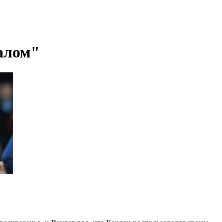
налом"