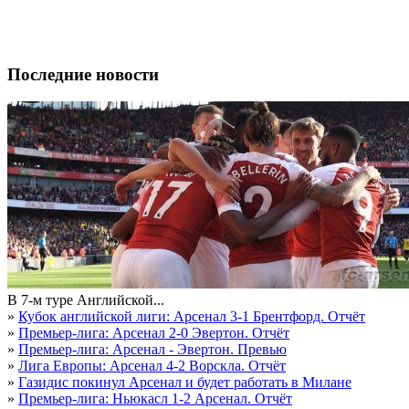
Последние новости
В 7-м туре Английской...
»
Кубок английской лиги: Арсенал 3-1 Брентфорд. Отчёт
»
Премьер-лига: Арсенал 2-0 Эвертон. Отчёт
»
Премьер-лига: Арсенал - Эвертон. Превью
»
Лига Европы: Арсенал 4-2 Ворскла. Отчёт
»
Газидис покинул Арсенал и будет работать в Милане
»
Премьер-лига: Ньюкасл 1-2 Арсенал. Отчёт