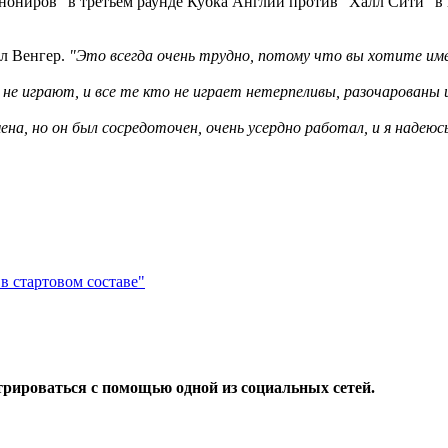
анониров" в третьем раунде Кубка Англии против "Халл Сити" в 
л Венгер.
"Это всегда очень трудно, потому что вы хотите име
и не играют, и все те кто не играет нетерпеливы, разочарованы
на, но он был сосредоточен, очень усердно работал, и я надеюс
 в стартовом составе"
трироваться с помощью одной из социальных сетей.