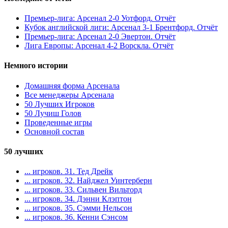
Премьер-лига: Арсенал 2-0 Уотфорд. Отчёт
Кубок английской лиги: Арсенал 3-1 Брентфорд. Отчёт
Премьер-лига: Арсенал 2-0 Эвертон. Отчёт
Лига Европы: Арсенал 4-2 Ворскла. Отчёт
Немного истории
Домашняя форма Арсенала
Все менеджеры Арсенала
50 Лучших Игроков
50 Лучиш Голов
Проведенные игры
Основной состав
50 лучших
... игроков. 31. Тед Дрейк
... игроков. 32. Найджел Уинтерберн
... игроков. 33. Сильвен Вильторд
... игроков. 34. Дэнни Клэптон
... игроков. 35. Сэмми Нельсон
... игроков. 36. Кенни Сэнсом