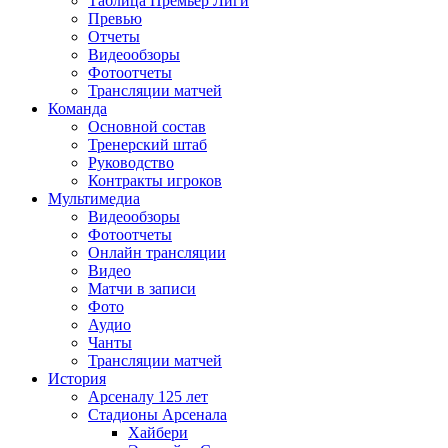
Таблица Премьер Лиги
Превью
Отчеты
Видеообзоры
Фотоотчеты
Трансляции матчей
Команда
Основной состав
Тренерский штаб
Руководство
Контракты игроков
Мультимедиа
Видеообзоры
Фотоотчеты
Онлайн трансляции
Видео
Матчи в записи
Фото
Аудио
Чанты
Трансляции матчей
История
Арсеналу 125 лет
Стадионы Арсенала
Хайбери