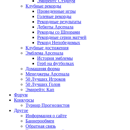
Эмирейтс Стэдиум
Клубные рекорды
Проведенные игры
Голевые рекорды
Рекордные результаты
Дебюты Арсенала
Рекорды со Шпорами
Рекордные серии матчей
Рекорд Непобедимых
Клубные достижения
Эмблема Арсенала
История эмблемы
Герб на футболках
Домашняя форма
Менеджеры Арсенала
50 Лучших Игроков
50 Лучших Голов
Эмирейтс Кап
Форум
Конкурсы
Турнир Прогнозистов
Другое
Информация о сайте
Баннерообмен
Обратная связь