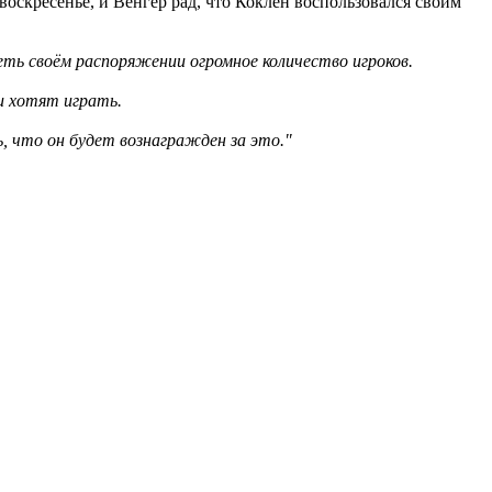
воскресенье, и Венгер рад, что Коклен воспользовался своим
ть своём распоряжении огромное количество игроков.
 и хотят играть.
ь, что он будет вознагражден за это."