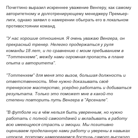
Почеттино выразил искреннее уважение Венгеру, как самому
авторитетному и долготренирующему менеджеру Премьер-
лиги, однако заявил о намерении обыграть его в локальном
противостоянии команд.
"У нас хорошие отношения. Я очень уважаю Венгера, он
прекрасный тренер. Нелегко продержаться у руля
команды 18 лет, и по сравнению с моим пребыванием в
"Тоттенхеме", между нами огромная пропасть в плане
опыта и авторитета".
"Тоттенхем" для меня это вызов, большая должность и
ответственность. Мне нужно доказывать своё
тренерское мастерство, усердно работать и добиваться
результата. Только это поможет мне в какой-то
степени повторить путь Венгера в "Арсенале".
"В футболе ни в чём нельзя быть уверенным, но нужно
работать с полной самоотдачей и вкладывать в работу
всю имеющуюся страсть и эмоции. Мы позитивно
оцениваем проделанную нами работу и уверены в навыках
игроков, поэтому намереваемся достичь самого высокого