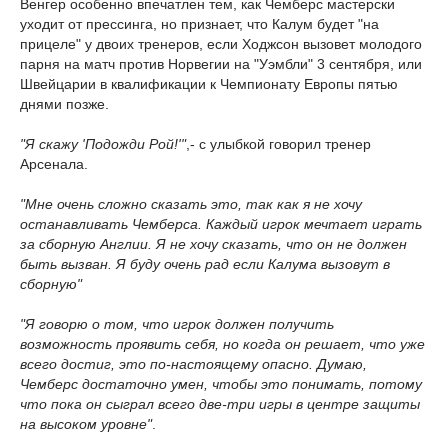
Венгер особенно впечатлен тем, как Чемберс мастерски
уходит от прессинга, но признает, что Калум будет "на
прицеле" у двоих тренеров, если Ходжсон вызовет молодого
парня на матч против Норвегии на "Уэмбли" 3 сентября, или
Швейцарии в квалификации к Чемпионату Европы пятью
днями позже.
"Я скажу 'Подожди Рой!'"
,- с улыбкой говорил тренер
Арсенала.
"Мне очень сложно сказать это, так как я не хочу
останавливать Чемберса. Каждый игрок мечтает играть
за сборную Англии. Я не хочу сказать, что он не должен
быть вызван. Я буду очень рад если Калума вызовут в
сборную"
"Я говорю о том, что игрок должен получить
возможность проявить себя, но когда он решает, что уже
всего достиг, это по-настоящему опасно. Думаю,
Чемберс достаточно умен, чтобы это понимать, потому
что пока он сыграл всего две-три игры в центре защиты
на высоком уровне"
.