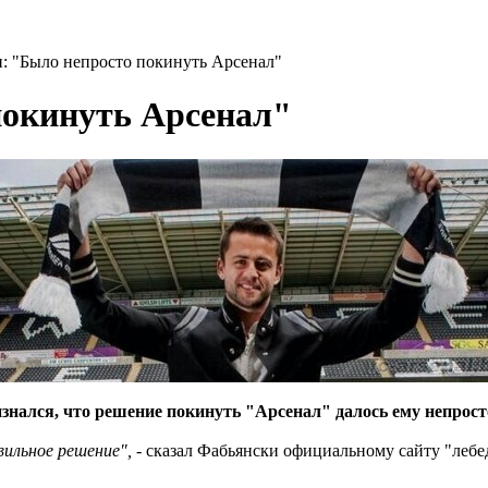
: "Было непросто покинуть Арсенал"
покинуть Арсенал"
знался, что решение покинуть "Арсенал" далось ему непрост
вильное решение",
- сказал Фабьянски официальному сайту "лебе