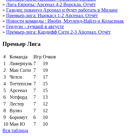
»
Лига Европы: Арсенал 4-2 Ворскла. Отчёт
»
Газидис покинул Арсенал и будет работать в Милане
»
Премьер-лига: Ньюкасл 1-2 Арсенал. Отчёт
»
Новости команды : Ивоби, Мэтленд-Найлз и Коласинак
»
Гендузи - лучший в августе
»
Премьер-лига: Кардифф Сити 2-3 Арсенал. Отчёт
Премьер Лига
#
Команда
Игр
Очков
1
Ливерпуль
7
19
2
Ман Сити
7
19
3
Челси
7
17
4
Тоттенхэм
7
15
5
Арсенал
7
15
6
Уотфорд
7
13
7
Лестер
7
12
8
Вулвз
7
12
9
Борнмут
6
10
10
Ман Ю
7
10
Вся таблица