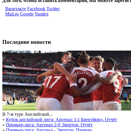
Для того, чтобы оставить комментарий, Вы можете зарегис
Вконтакте
Facebook
Twitter
Mail.ru
Google
Yandex
Последние новости
В 7-м туре Английской...
»
Кубок английской лиги: Арсенал 3-1 Брентфорд. Отчёт
»
Премьер-лига: Арсенал 2-0 Эвертон. Отчёт
»
Премьер-лига: Арсенал - Эвертон. Превью