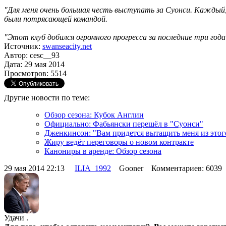
"Для меня очень большая честь выступать за Суонси. Каждый,
были потрясающей командой.
"Этот клуб добился огромного прогресса за последние три год
Источник:
swanseacity.net
Автор: cesc__93
Дата: 29 мая 2014
Просмотров: 5514
Другие новости по теме:
Обзор сезона: Кубок Англии
Официально: Фабьянски перешёл в "Суонси"
Дженкинсон: "Вам придется вытащить меня из этог
Жиру ведёт переговоры о новом контракте
Канониры в аренде: Обзор сезона
29 мая 2014 22:13
ILIA_1992
Gooner Комментариев: 6039
Удачи .