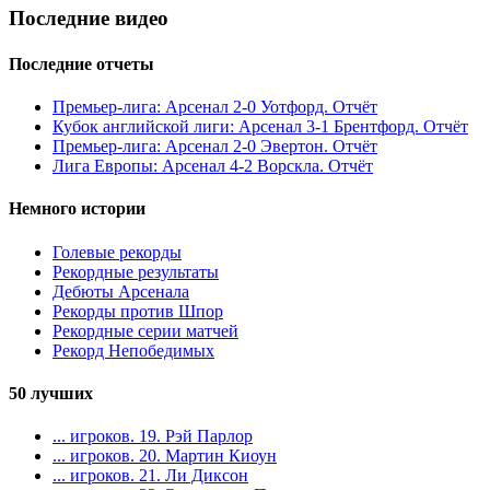
Последние видео
Последние отчеты
Премьер-лига: Арсенал 2-0 Уотфорд. Отчёт
Кубок английской лиги: Арсенал 3-1 Брентфорд. Отчёт
Премьер-лига: Арсенал 2-0 Эвертон. Отчёт
Лига Европы: Арсенал 4-2 Ворскла. Отчёт
Немного истории
Голевые рекорды
Рекордные результаты
Дебюты Арсенала
Рекорды против Шпор
Рекордные серии матчей
Рекорд Непобедимых
50 лучших
... игроков. 19. Рэй Парлор
... игроков. 20. Мартин Киоун
... игроков. 21. Ли Диксон