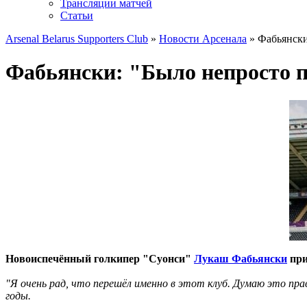
Трансляции матчей
Статьи
Arsenal Belarus Supporters Club
»
Новости Арсенала
» Фабьянски
Фабьянски: "Было непросто 
Новоиспечённый голкипер "Суонси"
Лукаш Фабьянски
при
"Я очень рад, что перешёл именно в этот клуб. Думаю это пра
годы.