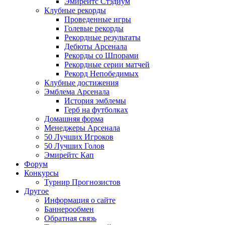
Эмирейтс Стэдиум
Клубные рекорды
Проведенные игры
Голевые рекорды
Рекордные результаты
Дебюты Арсенала
Рекорды со Шпорами
Рекордные серии матчей
Рекорд Непобедимых
Клубные достижения
Эмблема Арсенала
История эмблемы
Герб на футболках
Домашняя форма
Менеджеры Арсенала
50 Лучших Игроков
50 Лучших Голов
Эмирейтс Кап
Форум
Конкурсы
Турнир Прогнозистов
Другое
Информация о сайте
Баннерообмен
Обратная связь