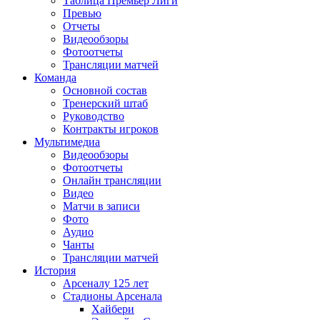
Таблица Премьер Лиги
Превью
Отчеты
Видеообзоры
Фотоотчеты
Трансляции матчей
Команда
Основной состав
Тренерский штаб
Руководство
Контракты игроков
Мультимедиа
Видеообзоры
Фотоотчеты
Онлайн трансляции
Видео
Матчи в записи
Фото
Аудио
Чанты
Трансляции матчей
История
Арсеналу 125 лет
Стадионы Арсенала
Хайбери