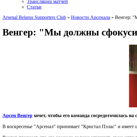
Трансляции матчей
Статьи
Arsenal Belarus Supporters Club
»
Новости Арсенала
» Венгер: "
Венгер: "Мы должны сфокусир
Арсен Венгер
хочет, чтобы его команда сосредоточилась на
В воскресенье "Арсенал" принимает "Кристал Пэлас" и имеет ш