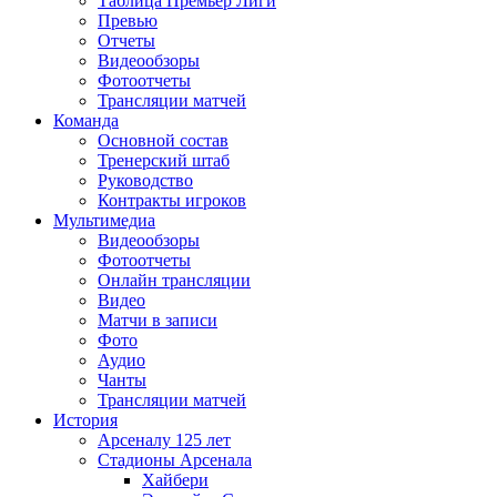
Таблица Премьер Лиги
Превью
Отчеты
Видеообзоры
Фотоотчеты
Трансляции матчей
Команда
Основной состав
Тренерский штаб
Руководство
Контракты игроков
Мультимедиа
Видеообзоры
Фотоотчеты
Онлайн трансляции
Видео
Матчи в записи
Фото
Аудио
Чанты
Трансляции матчей
История
Арсеналу 125 лет
Стадионы Арсенала
Хайбери