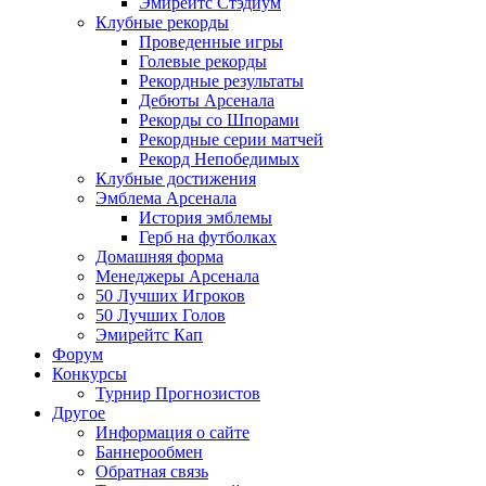
Эмирейтс Стэдиум
Клубные рекорды
Проведенные игры
Голевые рекорды
Рекордные результаты
Дебюты Арсенала
Рекорды со Шпорами
Рекордные серии матчей
Рекорд Непобедимых
Клубные достижения
Эмблема Арсенала
История эмблемы
Герб на футболках
Домашняя форма
Менеджеры Арсенала
50 Лучших Игроков
50 Лучших Голов
Эмирейтс Кап
Форум
Конкурсы
Турнир Прогнозистов
Другое
Информация о сайте
Баннерообмен
Обратная связь