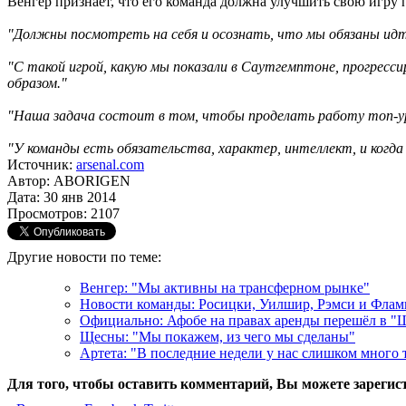
Венгер признает, что его команда должна улучшить свою игру 
"Должны посмотреть на себя и осознать, что мы обязаны идт
"С такой игрой, какую мы показали в Саутгемптоне, прогрес
образом."
"Наша задача состоит в том, чтобы проделать работу топ-ур
"У команды есть обязательства, характер, интеллект, и когда
Источник:
arsenal.com
Автор: ABORIGEN
Дата: 30 янв 2014
Просмотров: 2107
Другие новости по теме:
Венгер: "Мы активны на трансферном рынке"
Новости команды: Росицки, Уилшир, Рэмси и Фла
Официально: Афобе на правах аренды перешёл в 
Щесны: "Мы покажем, из чего мы сделаны"
Артета: "В последние недели у нас слишком много 
Для того, чтобы оставить комментарий, Вы можете зарегис