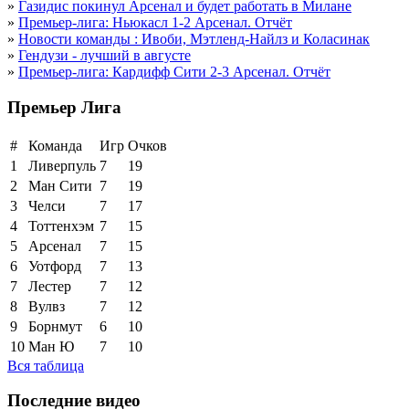
»
Газидис покинул Арсенал и будет работать в Милане
»
Премьер-лига: Ньюкасл 1-2 Арсенал. Отчёт
»
Новости команды : Ивоби, Мэтленд-Найлз и Коласинак
»
Гендузи - лучший в августе
»
Премьер-лига: Кардифф Сити 2-3 Арсенал. Отчёт
Премьер Лига
#
Команда
Игр
Очков
1
Ливерпуль
7
19
2
Ман Сити
7
19
3
Челси
7
17
4
Тоттенхэм
7
15
5
Арсенал
7
15
6
Уотфорд
7
13
7
Лестер
7
12
8
Вулвз
7
12
9
Борнмут
6
10
10
Ман Ю
7
10
Вся таблица
Последние видео