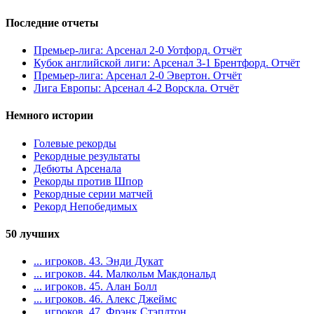
Последние отчеты
Премьер-лига: Арсенал 2-0 Уотфорд. Отчёт
Кубок английской лиги: Арсенал 3-1 Брентфорд. Отчёт
Премьер-лига: Арсенал 2-0 Эвертон. Отчёт
Лига Европы: Арсенал 4-2 Ворскла. Отчёт
Немного истории
Голевые рекорды
Рекордные результаты
Дебюты Арсенала
Рекорды против Шпор
Рекордные серии матчей
Рекорд Непобедимых
50 лучших
... игроков. 43. Энди Дукат
... игроков. 44. Малкольм Макдональд
... игроков. 45. Алан Болл
... игроков. 46. Алекс Джеймс
... игроков. 47. Фрэнк Стэплтон