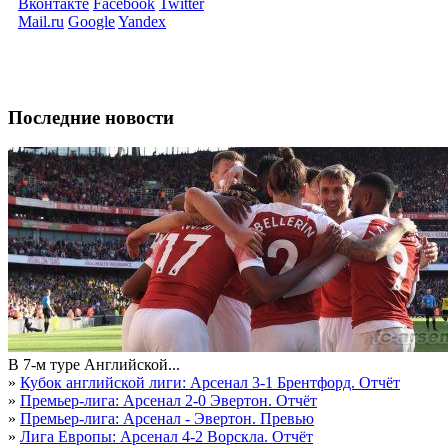
Вконтакте
Facebook
Twitter
Mail.ru
Google
Yandex
Последние новости
В 7-м туре Английской...
»
Кубок английской лиги: Арсенал 3-1 Брентфорд. Отчёт
»
Премьер-лига: Арсенал 2-0 Эвертон. Отчёт
»
Премьер-лига: Арсенал - Эвертон. Превью
»
Лига Европы: Арсенал 4-2 Ворскла. Отчёт