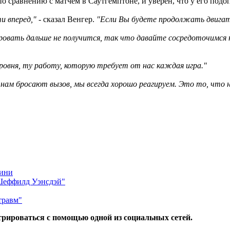
по сравнению с матчем в Саутгемптоне, и уверен, что у его подо
и вперед,"
- сказал Венгер.
"Если Вы будете продолжать двигать
сировать дальше не получится, так что давайте сосредоточимся
овня, ту работу, которую требует от нас каждая игра."
 нам бросают вызов, мы всегда хорошо реагируем. Это то, что н
мини
"Шеффилд Уэнсдэй"
травм"
трироваться с помощью одной из социальных сетей.