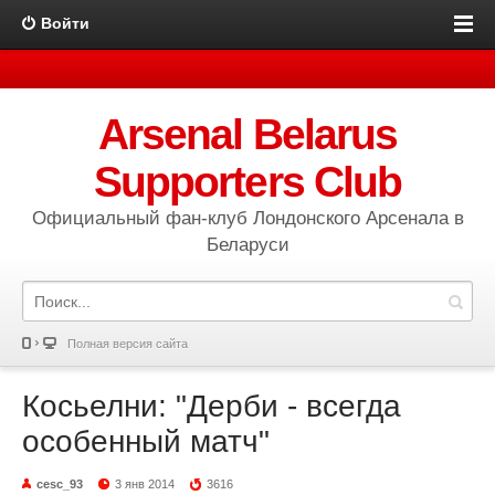
Войти
Arsenal Belarus
Supporters Club
Официальный фан-клуб Лондонского Арсенала в
Беларуси
Полная версия сайта
Косьелни: "Дерби - всегда
особенный матч"
cesc_93
3 янв 2014
3616