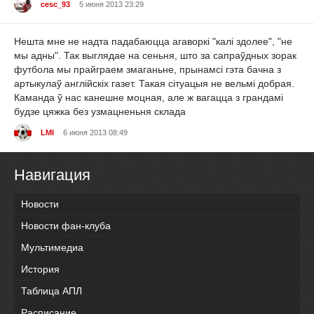
cesc_93
5 июня 2013 23:29
Нешта мне не надта падабаюцца агаворкі "калі здолее", "не
мы адны". Так выглядае на сеньня, што за сапраўдных зорак
футбола мы прайграем змаганьне, прынамсі гэта бачна з
артыкулаў англійскіх газет. Такая сітуацыя не вельмі добрая.
Каманда ў нас канешне моцная, але ж вагацца з грандамі
будзе цяжка без узмацненьня склада
LMI
6 июня 2013 08:49
Навигация
Новости
Новости фан-клуба
Мультимедиа
История
Таблица АПЛ
Расписание