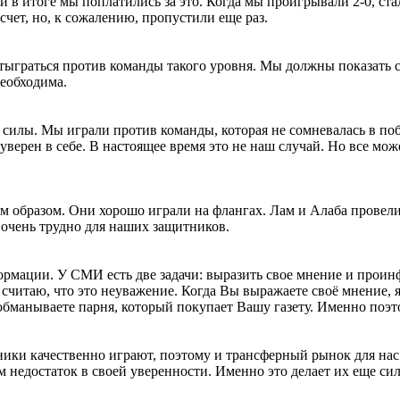
, и в итоге мы поплатились за это. Когда мы проигрывали 2-0, с
счет, но, к сожалению, пропустили еще раз.
отыграться против команды такого уровня. Мы должны показать с
необходима.
 силы. Мы играли против команды, которая не сомневалась в поб
верен в себе. В настоящее время это не наш случай. Но все може
 образом. Они хорошо играли на флангах. Лам и Алаба провели
 очень трудно для наших защитников.
ормации. У СМИ есть две задачи: выразить свое мнение и прои
 считаю, что это неуважение. Когда Вы выражаете своё мнение, я
манываете парня, который покупает Вашу газету. Именно поэто
ки качественно играют, поэтому и трансферный рынок для нас з
 недостаток в своей уверенности. Именно это делает их еще сил