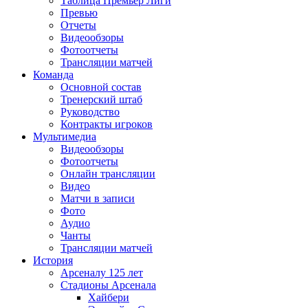
Таблица Премьер Лиги
Превью
Отчеты
Видеообзоры
Фотоотчеты
Трансляции матчей
Команда
Основной состав
Тренерский штаб
Руководство
Контракты игроков
Мультимедиа
Видеообзоры
Фотоотчеты
Онлайн трансляции
Видео
Матчи в записи
Фото
Аудио
Чанты
Трансляции матчей
История
Арсеналу 125 лет
Стадионы Арсенала
Хайбери