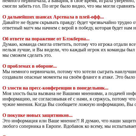
немного нервничала, а Бавария, в своё время, играла уверенно
смогли забить гол. По игре было видно, что мы могли сравнять 
О дальнейших шансах Арсенала в плей-офф...
Давайте не будем скрывать правду: будет чрезвычайно трудно 
ответный матч мы начнем с верой в победу, которая будет нам 
Об ответе на поражение от Блэкберна...
Думаю, команда смогла ответить, потому что игрока отдали все
нельзя лучше, и Вы видели, что каждый игрок их команды был у
мы сможем сделать это.
О проблемах в обороне...
Мы немного нервничали, потому что хотели сыграть наилучшим
создавали опасные моменты на своём фланге в атаке. Это было
О злости на пресс-конференции в понедельник...
Моя злость была вызвана не Вашими мнениями, а подачей инф
информацию, не согласовывая её с нами, я сержусь, потому что
чужие мнения. Когда Вы сообщаете ложную информацию, Вы об
О покупке новых защитников...
Это информация или Ваше мнение?! Я думаю, что наши защитни
любого соперника в Европе. Вдобавок ко всему, мы испытываем