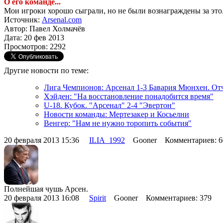
О его команде...
Мои игроки хорошо сыграли, но не были вознаграждены за это. 
Источник:
Arsenal.com
Автор: Павел Холмачёв
Дата: 20 фев 2013
Просмотров: 2292
Другие новости по теме:
Лига Чемпионов: Арсенал 1-3 Бавария Мюнхен. От
Хэйден: "На восстановление понадобится время"
U-18. Кубок. "Арсенал" 2-4 "Эвертон"
Новости команды: Мертезакер и Косьелни
Венгер: "Нам не нужно торопить события"
20 февраля 2013 15:36
ILIA_1992
Gooner Комментариев: 
Полнейшая чушь Арсен.
20 февраля 2013 16:08
Spirit
Gooner Комментариев: 379