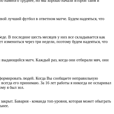
тало намного труднее, но мы хорошо начали второй тайм и
вой лучший футбол в ответном матче. Будем надеяться, что
еде. В последние шесть месяцев у них все складывается как
т измениться через три недели, поэтому будем надеяться, что
 выдающийся матч. Каждый раз, когда они отбирали мяч, они
нформировать людей. Когда Вы сообщаете неправильную
 всегда его принимаю. За 16 лет работы я никогда не оспаривал
му я был зол.
акрыт. Бавария - команда топ-уровня, которая может обыграть
ьнее.