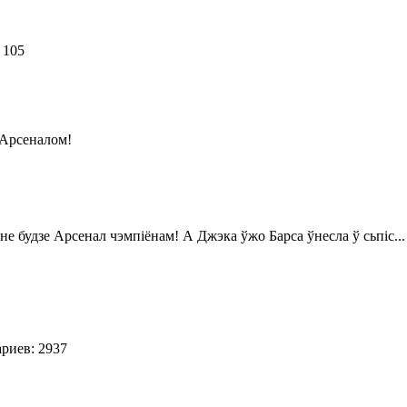
 105
с Арсеналом!
2
не будзе Арсенал чэмпіёнам! А Джэка ўжо Барса ўнесла ў сьпіс...
4
риев: 2937