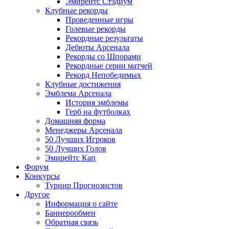
Эмирейтс Стэдиум
Клубные рекорды
Проведенные игры
Голевые рекорды
Рекордные результаты
Дебюты Арсенала
Рекорды со Шпорами
Рекордные серии матчей
Рекорд Непобедимых
Клубные достижения
Эмблема Арсенала
История эмблемы
Герб на футболках
Домашняя форма
Менеджеры Арсенала
50 Лучших Игроков
50 Лучших Голов
Эмирейтс Кап
Форум
Конкурсы
Турнир Прогнозистов
Другое
Информация о сайте
Баннерообмен
Обратная связь