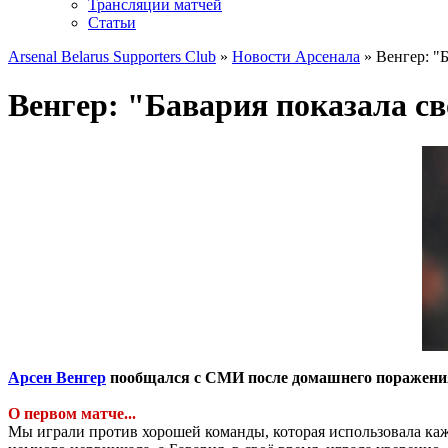
Трансляции матчей
Статьи
Arsenal Belarus Supporters Club
»
Новости Арсенала
» Венгер: "Б
Венгер: "Бавария показала св
Арсен Венгер
пообщался с СМИ после домашнего поражения 
О первом матче...
Мы играли против хорошей команды, которая использовала каж