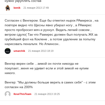
нужно укруплять состав
benik
21 января 2013 17:49
Согласен с Венгером. Еще бы отметил нырок РАмиреса , на
повторе видно что Щесны явно убирал ногу , а РАмирес
просто пробросил мяч и рухнул. Видать легкий совсем ,
ветром сдуло( Так что Рамирес должен был получать ЖК за
грубейший фол на Коклене , а потом удаление за попытку
нарисовать пенальти. Но Аткинсон..
umarchik
21 января 2013 18:19
Венгер верен себе ...зимой он почти никогда не
покупает...меня не удивит если и этой зимой не купим
никого.
Венгер: "Мы должны больше верить в самих себя" - с этим
согласен на 200%
IloveThisTeam
21 января 2013 19:25