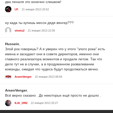
два пеналя это конечно слишком!
I.P.
21 января 2013 20:52
ну када ты купишь месси дядя вянгер???
vinetu2
21 января 2013 22:56
Hussein
,
Злой рок говоришь? А я уверен что у этого "злого рока" есть
имена и заседают они в совете директоров, именно они
главного реализатора моментов и продали летом. Так что
дело тут не в случае, а в продуманном разваливании
команды, ожидая что чудеса будут продолжаться вечно.
ArsenVenger
22 января 2013 08:59
ArsenVenger
,
Всё верно сказано . До некоторых ещё просто не дошло .
ILIA_1992
22 января 2013 20:27