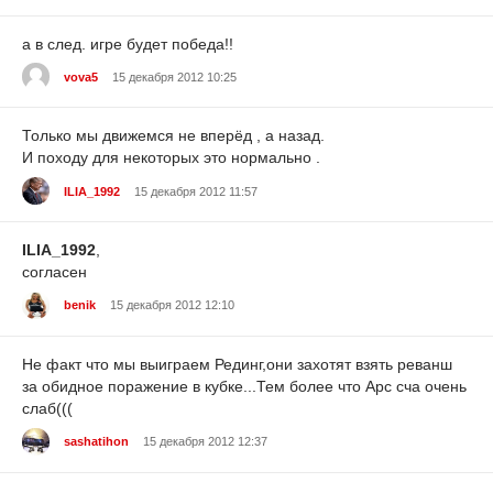
а в след. игре будет победа!!
vova5
15 декабря 2012 10:25
Только мы движемся не вперёд , а назад.
И походу для некоторых это нормально .
ILIA_1992
15 декабря 2012 11:57
ILIA_1992
,
согласен
benik
15 декабря 2012 12:10
Не факт что мы выиграем Рединг,они захотят взять реванш
за обидное поражение в кубке...Тем более что Арс сча очень
слаб(((
sashatihon
15 декабря 2012 12:37