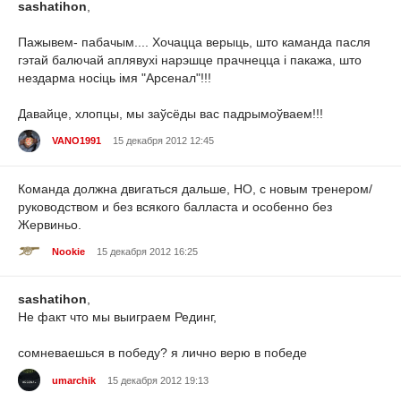
sashatihon
,
Пажывем- пабачым.... Хочацца верыць, што каманда пасля
гэтай балючай аплявухі нарэшце прачнецца і пакажа, што
нездарма носіць імя "Арсенал"!!!
Давайце, хлопцы, мы заўсёды вас падрымоўваем!!!
VANO1991
15 декабря 2012 12:45
Команда должна двигаться дальше, НО, с новым тренером/
руководством и без всякого балласта и особенно без
Жервиньо.
Nookie
15 декабря 2012 16:25
sashatihon
,
Не факт что мы выиграем Рединг,
сомневаешься в победу? я лично верю в победе
umarchik
15 декабря 2012 19:13