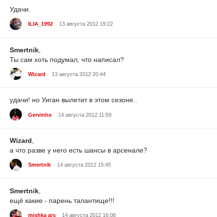
Удачи.
ILIA_1992
13 августа 2012 19:22
Smertnik
,
Ты сам хоть подумал, что написал?
Wizard
13 августа 2012 20:44
удачи! но Уиган вылетит в этом сезоне..
Gervinho
14 августа 2012 11:59
Wizard
,
а что разве у него есть шансы в арсенале?
Smertnik
14 августа 2012 15:45
Smertnik
,
ещё какие - парень талантище!!!
mishka ars
14 августа 2012 16:08