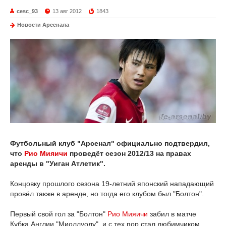
cesc_93
13 авг 2012
1843
Новости Арсенала
Футбольный клуб "Арсенал" официально подтвердил,
что
Рио Мияичи
проведёт сезон 2012/13 на правах
аренды в "Уиган Атлетик".
Концовку прошлого сезона 19-летний японский нападающий
провёл также в аренде, но тогда его клубом был "Болтон".
Первый свой гол за "Болтон"
Рио Мияичи
забил в матче
Кубка Англии "Миоллуолу", и с тех пор стал любимчиком