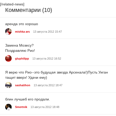
[/related-news]
Комментарии (10)
аренда это хорошо
mishka ars
13 августа 2012 15:47
Замена Мозесу?
Поздравляю Рио!
gluphilipp
13 августа 2012 16:52
Я верю что Рио--это будущая звезда Арсенала!)Пусть Уиган
тащит вверх! Удачи ему)
sashatihon
13 августа 2012 18:47
блин лучшеб его продали.
Smertnik
13 августа 2012 18:48