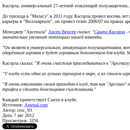
Касорла, универсальный 27-летний атакующий полузащитник, с
До прихода в "Малагу" в 2011 году, Касорла провел восемь лет 
карьеры в "Вилльяреале", он провел сезон 2006/07 на правах а
Менеджер "Арсенала"
Арсен Венгер
сказал:
"
Санти Касорла
- 
значительно увеличит потенциал нашей команды.
"Он является универсальным, атакующим полузащитником, кот
одарённым игроком и будет огромным дополнением для клуба. М
Касорла сказал:
"Я очень счастлив присоединиться к "Арсенал
"У клуба есть один из лучших тренеров в мире, а их стилем иг
"Я очень взволнован своим приходом в клуб, так как "Арсенал"
трофеи и сделать болельщиков счастливыми."
Каждый приветствует Санти в клубе.
Источник:
Arsenal.com
Автор: cesc_93
Дата: 7 авг 2012
Просмотров: 3256