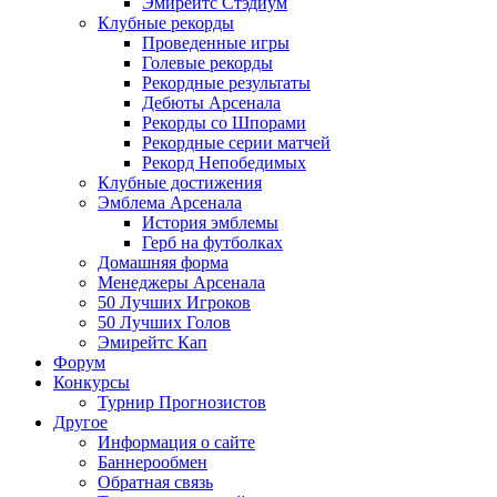
Эмирейтс Стэдиум
Клубные рекорды
Проведенные игры
Голевые рекорды
Рекордные результаты
Дебюты Арсенала
Рекорды со Шпорами
Рекордные серии матчей
Рекорд Непобедимых
Клубные достижения
Эмблема Арсенала
История эмблемы
Герб на футболках
Домашняя форма
Менеджеры Арсенала
50 Лучших Игроков
50 Лучших Голов
Эмирейтс Кап
Форум
Конкурсы
Турнир Прогнозистов
Другое
Информация о сайте
Баннерообмен
Обратная связь