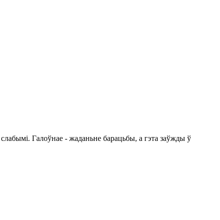
 слабымі. Галоўнае - жаданьне барацьбы, а гэта заўжды ў