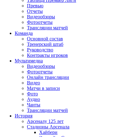
Таблица Премьер Лиги
Превью
Отчеты
Видеообзоры
Фотоотчеты
Трансляции матчей
Команда
Основной состав
Тренерский штаб
Руководство
Контракты игроков
Мультимедиа
Видеообзоры
Фотоотчеты
Онлайн трансляции
Видео
Матчи в записи
Фото
Аудио
Чанты
Трансляции матчей
История
Арсеналу 125 лет
Стадионы Арсенала
Хайбери