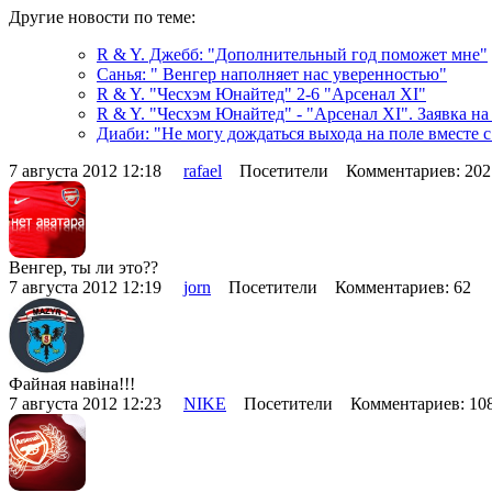
Другие новости по теме:
R & Y. Джебб: "Дополнительный год поможет мне"
Санья: " Венгер наполняет нас уверенностью"
R & Y. "Чесхэм Юнайтед" 2-6 "Арсенал XI"
R & Y. "Чесхэм Юнайтед" - "Арсенал XI". Заявка на
Диаби: "Не могу дождаться выхода на поле вместе 
7 августа 2012 12:18
rafael
Посетители Комментариев: 20
Венгер, ты ли это??
7 августа 2012 12:19
jorn
Посетители Комментариев: 62
Файная навіна!!!
7 августа 2012 12:23
NIKE
Посетители Комментариев: 1