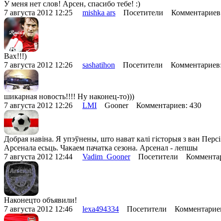
У меня нет слов! Арсен, спасибо тебе! :)
7 августа 2012 12:25
mishka ars
Посетители Комментариев
Вах!!!)
7 августа 2012 12:26
sashatihon
Посетители Комментариев
шикарная новость!!!! Ну наконец-то)))
7 августа 2012 12:26
LMI
Gooner Комментариев: 430
Добрая навіна. Я упэўнены, што нават калі гісторыя з ван Перс
Арсенала есьць. Чакаем пачатка сезона. Арсенал - лепшы
7 августа 2012 12:44
Vadim_Gooner
Посетители Комментар
Наконецто объявили!
7 августа 2012 12:46
lexa494334
Посетители Комментарие