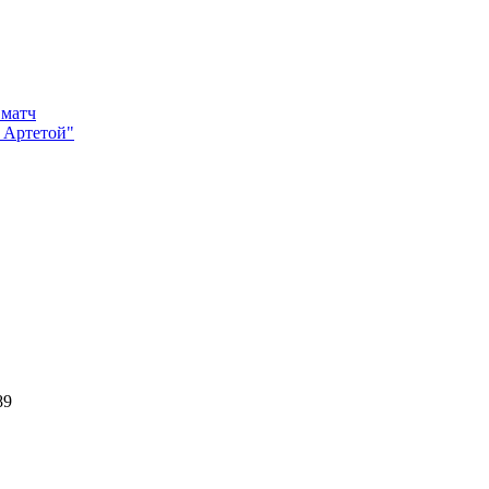
 матч
с Артетой"
2
089