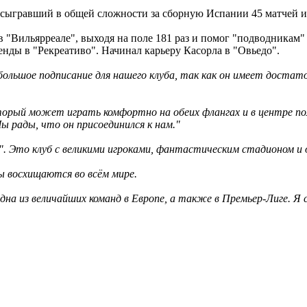
ыгравший в общей сложности за сборную Испании 45 матчей и б
в "Вильярреале", выходя на поле 181 раз и помог "подводникам" 
ренды в "Рекреативо". Начинал карьеру Касорла в "Овьедо".
большое подписание для нашего клуба, так как он имеет достат
орый может играть комфортно на обеих флангах и в центре по
ы рады, что он присоединился к нам."
у". Это клуб с великими игроками, фантастическим стадионом и
ры восхищаются во всём мире.
 одна из величайших команд в Европе, а также в Премьер-Лиге. Я