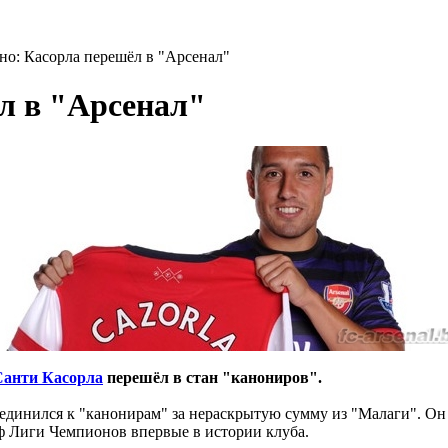
о: Касорла перешёл в "Арсенал"
л в "Арсенал"
Санти Касорла
перешёл в стан "канониров".
оединился к "канонирам" за нераскрытую сумму из "Малаги". Он
ф Лиги Чемпионов впервые в истории клуба.