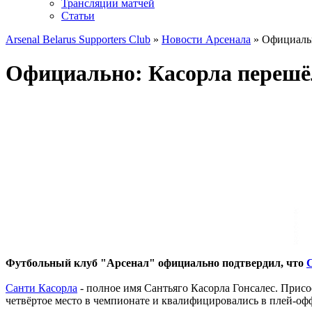
Трансляции матчей
Статьи
Arsenal Belarus Supporters Club
»
Новости Арсенала
» Официальн
Официально: Касорла перешё
Футбольный клуб "Арсенал" официально подтвердил, что
Санти Касорла
- полное имя Сантьяго Касорла Гонсалес. Прис
четвёртое место в чемпионате и квалифицировались в плей-оф