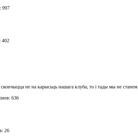
: 997
: 402
і скончыцца не на карысьць нашага клуба, то і тады мы не станем
иев: 636
в: 26