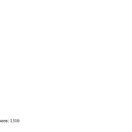
6
4
иев: 1316