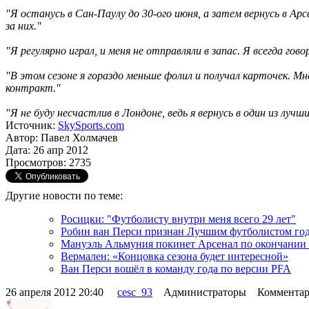
"Я останусь в Сан-Паулу до 30-ого июня, а затем вернусь в Арсе
за них."
"Я регулярно играл, и меня не отправляли в запас. Я всегда го
"В этом сезоне я гораздо меньше фолил и получал карточек. Мн
контракт."
"Я не буду несчастлив в Лондоне, ведь я вернусь в один из лучши
Источник:
SkySports.com
Автор: Павел Холмачев
Дата: 26 апр 2012
Просмотров: 2735
Другие новости по теме:
Росицки: "Футболисту внутри меня всего 29 лет"
Робин ван Перси признан Лучшим футболистом го
Мануэль Альмуния покинет Арсенал по окончании 
Вермален: «Концовка сезона будет интересной»
Ван Перси вошёл в команду года по версии PFA
26 апреля 2012 20:40
cesc_93
Администраторы Комментар