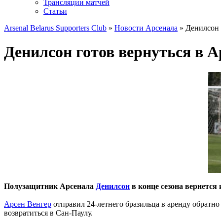
Трансляции матчей
Статьи
Arsenal Belarus Supporters Club
»
Новости Арсенала
» Денилсон 
Денилсон готов вернуться в А
Полузащитник Арсенала
Денилсон
в конце сезона вернется
Арсен Венгер
отправил 24-летнего бразильца в аренду обратно
возвратиться в Сан-Паулу.