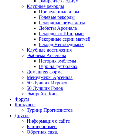
Эмирейтс Стэдиум
Клубные рекорды
Проведенные игры
Голевые рекорды
Рекордные результаты
Дебюты Арсенала
Рекорды со Шпорами
Рекордные серии матчей
Рекорд Непобедимых
Клубные достижения
Эмблема Арсенала
История эмблемы
Герб на футболках
Домашняя форма
Менеджеры Арсенала
50 Лучших Игроков
50 Лучших Голов
Эмирейтс Кап
Форум
Конкурсы
Турнир Прогнозистов
Другое
Информация о сайте
Баннерообмен
Обратная связь