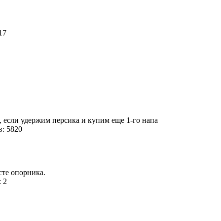
217
е, если удержим персика и купим еще 1-го напа
: 5820
сте опорника.
: 2