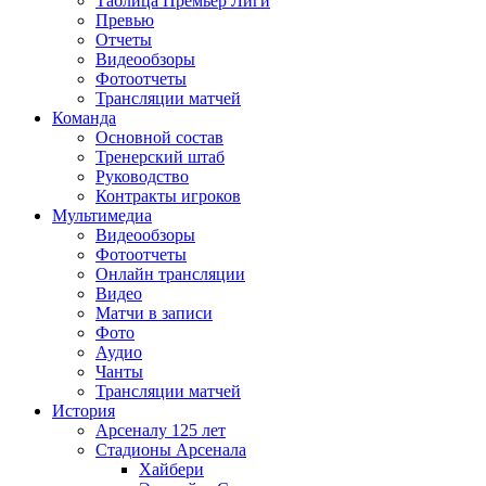
Таблица Премьер Лиги
Превью
Отчеты
Видеообзоры
Фотоотчеты
Трансляции матчей
Команда
Основной состав
Тренерский штаб
Руководство
Контракты игроков
Мультимедиа
Видеообзоры
Фотоотчеты
Онлайн трансляции
Видео
Матчи в записи
Фото
Аудио
Чанты
Трансляции матчей
История
Арсеналу 125 лет
Стадионы Арсенала
Хайбери