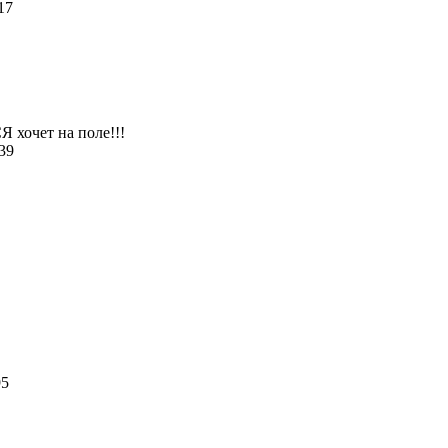
217
Я хочет на поле!!!
039
6
95