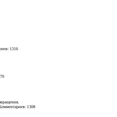
иев: 1316
870
звращения.
омментариев: 1308