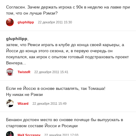
Согласен. Зачем держать игрока с 90к в неделю на лавке при
том, что он лучше Рэмзи?
gluphilipp
22 декабря 2011 15:30
gluphilipp
,
затем, что Ремси играть в клубе до конца своей карьеры, а
Йосси до конца этого сезона, и, в первую очередь он
покупался, как игрок с опытом готовый подстраховать проект
Венгера...
TwisteR
22 декабря 2011 15:41
Если не Йоссю в основе выставлять, так Томаша!
Ну никак не Рэмзи
Wizard
22 декабря 2011 15:49
Бенаюн достоен место во сновве почяще бы выпуускать в
стартовом составе Йосси и Росицки
MaX Szczesny
22 декабря 2011 17:03