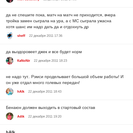
да не спешите пока, матч на матч не приходится, вчера
тройка замен сыграла на ура, а с МС сыграла ужасна
хотя шанс им надо дать да и отдохнуть др
sheff
22 декабря 2011 17:36
да выздоровеет джек и все будет норм
КаNoNir
22 декабря 2011 18:23
не надо тут.. Рэмси проделывает большой объем работы! И
он уже отдал много голевых передач!
hAlk
22 декабря 2011 18:43
Бенаюн должен выходить в стартовый состав
Adik
22 декабря 2011 19:20
hAlk
,