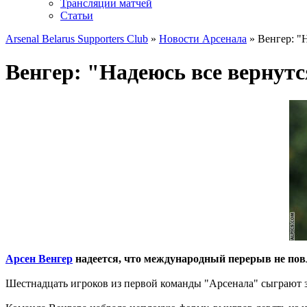
Трансляции матчей
Статьи
Arsenal Belarus Supporters Club
»
Новости Арсенала
» Венгер: "
Венгер: "Надеюсь все вернут
Арсен Венгер
надеется, что международный перерыв не пов
Шестнадцать игроков из первой команды "Арсенала" сыграют за