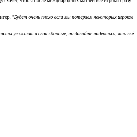
уз хочет, чтобы после межднародных матчей все игроки сразу
енгер.
"Будет очень плохо если мы потеряем некоторых игроков
листы уезжают в свои сборные, но давайте надеяться, что всё