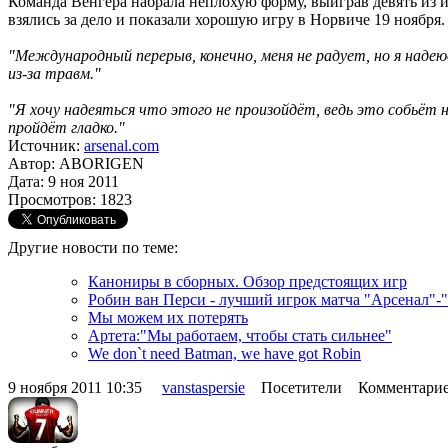
Команда Венгера набрала неплохую форму, выиграв девять из и
взялись за дело и показали хорошую игру в Норвиче 19 ноября.
"Международный перерыв, конечно, меня не радует, но я надею
из-за травм."
"Я хочу надеяться что этого не произойдёт, ведь это собьёт 
пройдёт гладко."
Источник:
arsenal.com
Автор: ABORIGEN
Дата: 9 ноя 2011
Просмотров: 1823
Другие новости по теме:
Канониры в сборных. Обзор предстоящих игр
Робин ван Перси - лучший игрок матча "Арсенал"-
Мы можем их потерять
Артета:"Мы работаем, чтобы стать сильнее"
We don`t need Batman, we have got Robin
9 ноября 2011 10:35
vanstaspersie
Посетители Комментарие