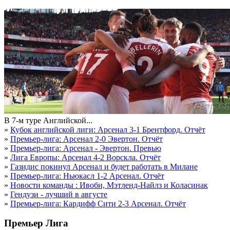
В 7-м туре Английской...
»
Кубок английской лиги: Арсенал 3-1 Брентфорд. Отчёт
»
Премьер-лига: Арсенал 2-0 Эвертон. Отчёт
»
Премьер-лига: Арсенал - Эвертон. Превью
»
Лига Европы: Арсенал 4-2 Ворскла. Отчёт
»
Газидис покинул Арсенал и будет работать в Милане
»
Премьер-лига: Ньюкасл 1-2 Арсенал. Отчёт
»
Новости команды : Ивоби, Мэтленд-Найлз и Коласинак
»
Гендузи - лучший в августе
»
Премьер-лига: Кардифф Сити 2-3 Арсенал. Отчёт
Премьер Лига