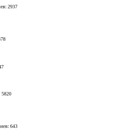
ев: 2937
378
 47
 5820
иев: 643