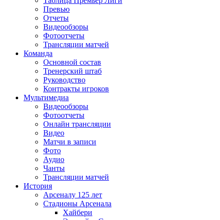
Таблица Премьер Лиги
Превью
Отчеты
Видеообзоры
Фотоотчеты
Трансляции матчей
Команда
Основной состав
Тренерский штаб
Руководство
Контракты игроков
Мультимедиа
Видеообзоры
Фотоотчеты
Онлайн трансляции
Видео
Матчи в записи
Фото
Аудио
Чанты
Трансляции матчей
История
Арсеналу 125 лет
Стадионы Арсенала
Хайбери