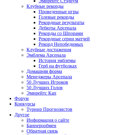
Эмирейтс Стэдиум
Клубные рекорды
Проведенные игры
Голевые рекорды
Рекордные результаты
Дебюты Арсенала
Рекорды со Шпорами
Рекордные серии матчей
Рекорд Непобедимых
Клубные достижения
Эмблема Арсенала
История эмблемы
Герб на футболках
Домашняя форма
Менеджеры Арсенала
50 Лучших Игроков
50 Лучших Голов
Эмирейтс Кап
Форум
Конкурсы
Турнир Прогнозистов
Другое
Информация о сайте
Баннерообмен
Обратная связь