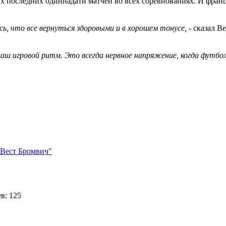
х последних одиннадати матчей во всех соревнованиях. И франц
сь, что все вернуться здоровыми и в хорошем тонусе,
- сказал В
наш игровой ритм. Это всегда нервное напряжение, когда футбо
"Вест Бромвич"
в: 125