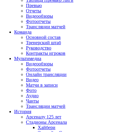
Таблица Премьер Лиги
Превью
Отчеты
Видеообзоры
Фотоотчеты
Трансляции матчей
Команда
Основной состав
Тренерский штаб
Руководство
Контракты игроков
Мультимедиа
Видеообзоры
Фотоотчеты
Онлайн трансляции
Видео
Матчи в записи
Фото
Аудио
Чанты
Трансляции матчей
История
Арсеналу 125 лет
Стадионы Арсенала
Хайбери