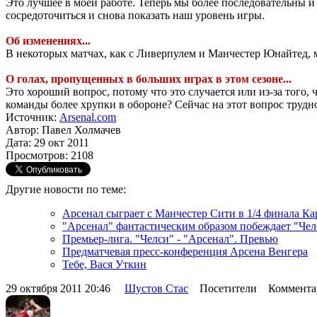
Это лучшее в моей работе. Теперь мы более последовательны 
сосредоточиться и снова показать наш уровень игры.
Об изменениях...
В некоторых матчах, как с Ливерпулем и Манчестер Юнайтед, м
О голах, пропущенных в больших играх в этом сезоне...
Это хороший вопрос, потому что это случается или из-за того
команды более хрупки в обороне? Сейчас на этот вопрос трудно
Источник:
Arsenal.com
Автор: Павел Холмачев
Дата: 29 окт 2011
Просмотров: 2108
Другие новости по теме:
Арсенал сыграет с Манчестер Сити в 1/4 финала К
"Арсенал" фантастическим образом побеждает "Чел
Премьер-лига. "Челси" - "Арсенал". Превью
Предматчевая пресс-конференция Арсена Венгера
Тебе, Вася Уткин
29 октября 2011 20:46
Шустов Стас
Посетители Комментар