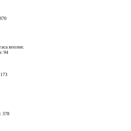
 870
гаса вполне.
: 94
 173
: 378