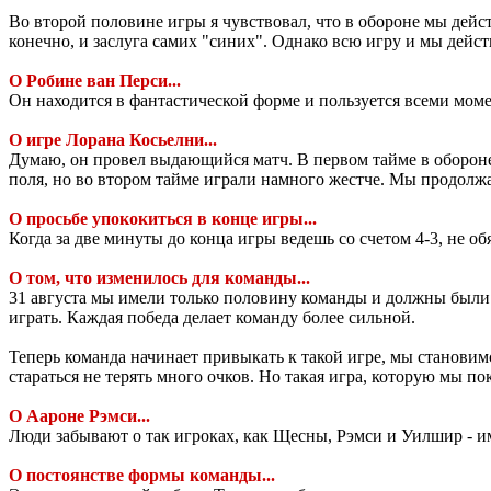
Во второй половине игры я чувствовал, что в обороне мы дейс
конечно, и заслуга самих "синих". Однако всю игру и мы дейст
О Робине ван Перси...
Он находится в фантастической форме и пользуется всеми моме
О игре Лорана Косьелни...
Думаю, он провел выдающийся матч. В первом тайме в обороне
поля, но во втором тайме играли намного жестче. Мы продолжа
О просьбе упококиться в конце игры...
Когда за две минуты до конца игры ведешь со счетом 4-3, не о
О том, что изменилось для команды...
31 августа мы имели только половину команды и должны были
играть. Каждая победа делает команду более сильной.
Теперь команда начинает привыкать к такой игре, мы становим
стараться не терять много очков. Но такая игра, которую мы по
О Аароне Рэмси...
Люди забывают о так игроках, как Щесны, Рэмси и Уилшир - им
О постоянстве формы команды...