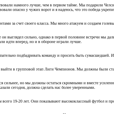
твовали намного лучше, чем в первом тайме. Мы подарили Челси
вовали опасно у чужих ворот и я надеюсь, что это победа укрепи
нтами за счет своего класса. Мы много атакуем и создаем голе
 он выглядел сильно, однако в первой половине встречи мы дал
ли идти вперед, но и в обороне играли лучше.
бязательно подбадривать команду и просить быть сумасшедшей. И
 выйти в групповой этап Лиги Чемпионов. Мы должны были ста
ся сильнее, но мы должны остаться скромными и вместе усиленно
казали сегодня, должна сделать нас более уверенными.
 всего 19-20 лет. Они показывают высококлассный футбол и прог