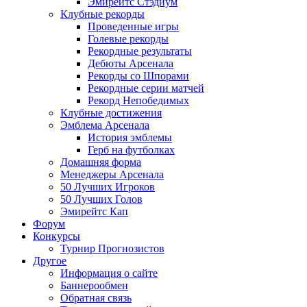
Эмирейтс Стэдиум
Клубные рекорды
Проведенные игры
Голевые рекорды
Рекордные результаты
Дебюты Арсенала
Рекорды со Шпорами
Рекордные серии матчей
Рекорд Непобедимых
Клубные достижения
Эмблема Арсенала
История эмблемы
Герб на футболках
Домашняя форма
Менеджеры Арсенала
50 Лучших Игроков
50 Лучших Голов
Эмирейтс Кап
Форум
Конкурсы
Турнир Прогнозистов
Другое
Информация о сайте
Баннерообмен
Обратная связь