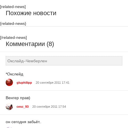
[related-news]
Похожие новости
{related-news}
[/related-news]
Комментарии (8)
Окслайд–Чемберлен
*Окслейд
gluphilipp
20 сентября 2011 17:41
Венгер прав)
cesc_93
20 сентября 2011 17:54
он сегодня забьёт..