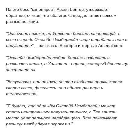
На это босс "канониров", Арсен Венгер, утверждает
обратное, считая, что оба игрока предпочитают совсем
разные позиции.
"Они очень похожи, но Уолкотт больше нападающий, в
свою очередь Окслейд-Чемберлейн чаще отрабатывает в
полузащите"
, - рассказал Венгер в интервью Arsenal.com.
"Окслейд-Чемберлейн любит больше создавать и
развивать атаки, а Уолкотт - парень, который блестяще
завершает их.
"Безусловно, они похожи, но эти сходства проявляются,
скорее всего, физически: они одного размера и
телосложения.
"Я думаю, что однажды Окслейд-Чемберлейн может
стать центральным полузащитником, а Тео занять
место центрального нападающего. Это показывает
разницу между двумя игроками."