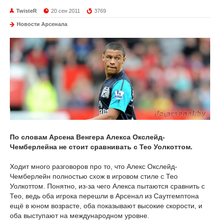
TwisteR
20 сен 2011
3769
Новости Арсенала
По словам Арсена Венгера Алекса Окслейд-
Чемберлейна не стоит сравнивать с Тео Уолкоттом.
Ходит много разговоров про то, что Алекс Окслейд-
Чемберлейн полностью схож в игровом стиле с Тео
Уолкоттом. Понятно, из-за чего Алекса пытаются сравнить с
Тео, ведь оба игрока перешли в Арсенал из Саутгемптона
ещё в юном возрасте, оба показывают высокие скорости, и
оба выступают на международном уровне.