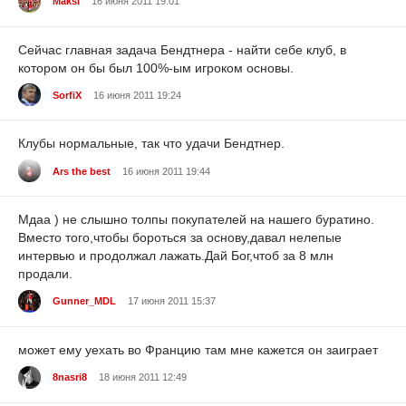
Maksi
16 июня 2011 19:01
Сейчас главная задача Бендтнера - найти себе клуб, в
котором он бы был 100%-ым игроком основы.
SorfiX
16 июня 2011 19:24
Клубы нормальные, так что удачи Бендтнер.
Ars the best
16 июня 2011 19:44
Мдаа ) не слышно толпы покупателей на нашего буратино.
Вместо того,чтобы бороться за основу,давал нелепые
интервью и продолжал лажать.Дай Бог,чтоб за 8 млн
продали.
Gunner_MDL
17 июня 2011 15:37
может ему уехать во Францию там мне кажется он заиграет
8nasri8
18 июня 2011 12:49