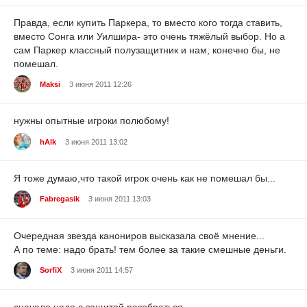
Правда, если купить Паркера, то вместо кого тогда ставить,
вместо Сонга или Уилшира- это очень тяжёлый выбор. Но а
сам Паркер классный полузащитник и нам, конечно бы, не
помешал.
Maksi
3 июня 2011 12:26
нужны опытные игроки полюбому!
hAlk
3 июня 2011 13:02
Я тоже думаю,что такой игрок очень как не помешал бы...
Fabregasik
3 июня 2011 13:03
Очередная звезда канониров высказала своё мнение...
А по теме: надо брать! тем более за такие смешные деньги.
SorfiX
3 июня 2011 14:57
сначало надо с защитой разобраться