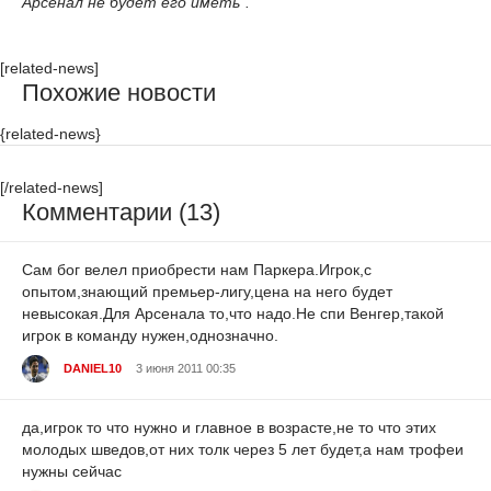
Арсенал не будет его иметь".
[related-news]
Похожие новости
{related-news}
[/related-news]
Комментарии (13)
Сам бог велел приобрести нам Паркера.Игрок,с
опытом,знающий премьер-лигу,цена на него будет
невысокая.Для Арсенала то,что надо.Не спи Венгер,такой
игрок в команду нужен,однозначно.
DANIEL10
3 июня 2011 00:35
да,игрок то что нужно и главное в возрасте,не то что этих
молодых шведов,от них толк через 5 лет будет,а нам трофеи
нужны сейчас