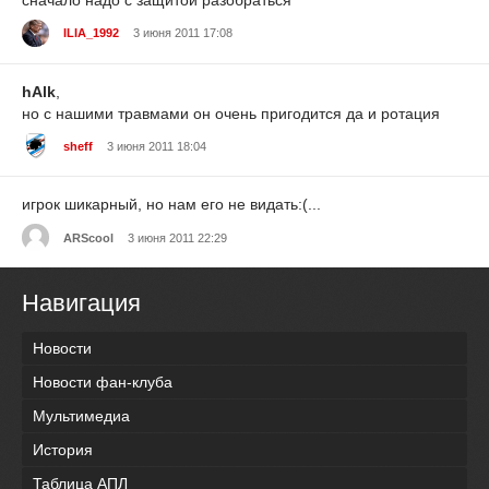
ILIA_1992
3 июня 2011 17:08
hAlk
,
но с нашими травмами он очень пригодится да и ротация
sheff
3 июня 2011 18:04
игрок шикарный, но нам его не видать:(...
ARScool
3 июня 2011 22:29
Навигация
Новости
Новости фан-клуба
Мультимедиа
История
Таблица АПЛ