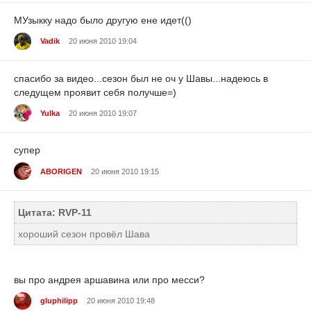
МУзыкку надо было другую ене идет(()
Vadik
20 июня 2010 19:04
спасибо за видео...сезон был не оч у Шавы...надеюсь в
следущем проявит себя получше=)
Yulka
20 июня 2010 19:07
супер
ABORIGEN
20 июня 2010 19:15
Цитата: RVP-11
хороший сезон провёл Шава
вы про андрея аршавина или про месси?
gluphilipp
20 июня 2010 19:48