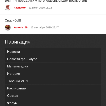
Блин ну передачки у него классные!!даж незамечал)
Pasha070
21 июня 2010 13:22
Спасибо!!!
kanonir_89
13 сентября 2010 23:47
Навигация
Новости
Новости фан-клуба
Мультимедиа
История
Таблица АПЛ
Расписание
Состав
Форум