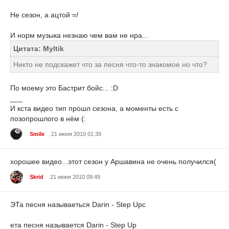
Не сезон, а ацтой =/
И норм музыка незнаю чем вам не нра...
Цитата: Myltik
Никто не подскажет что за песня что-то знакомое но что?
По моему это Бастрит бойс... :D
___
И кста видео тип прошл сезона, а моменты есть с
позопрошлого в нём (:
Smile
21 июня 2010 01:39
хорошее видео...этот сезон у Аршавина не очень получился(
Skrid
21 июня 2010 09:49
ЭТа песня называеться Darin - Step Upс
ета песня называется Darin - Step Up