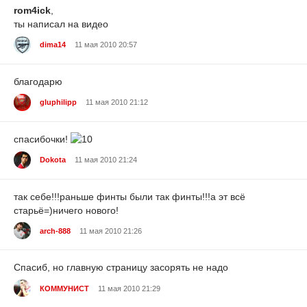
rom4ick
,
ты написал на видео
dima14
11 мая 2010 20:57
благодарю
gluphilipp
11 мая 2010 21:12
спасибочки!
Dokota
11 мая 2010 21:24
так себе!!!раньше финты были так финты!!!а эт всё
старьё=)ничего нового!
arch-888
11 мая 2010 21:26
Спасиб, но главную страницу засорять не надо
КОММУНИСТ
11 мая 2010 21:29