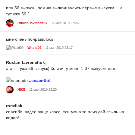
ппц 56 выпуск , помню вылаживались первые выпуски ... а
тут уже 56 (
Ruslan-lavrenchuk
11 мая 2010 22:26
мне очень понравилось
WItold09
11 мая 2010 23:17
Ruslan-lavrenchuk
,
ага - ...уже 56 выпуск) Кстати, у меня 1-37 выпуски есть!
..спасибо!
NIKE
11 мая 2010 23:20
rom4ick
,
спасибо, видео ваще класс, еси мона то плиз дай ссыль на
видео!