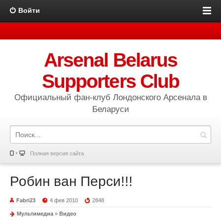
Войти
Arsenal Belarus
Supporters Club
Официальный фан-клуб Лондонского Арсенала в
Беларуси
Полная версия сайта
Робин ван Перси!!!
Fabri23
4 фев 2010
2848
Мультимедиа
»
Видео