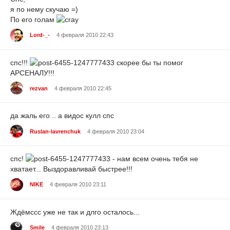
я по нему скучаю =)
По его голам
Lord-_-
4 февраля 2010 22:43
спс!!!
скорее бы ты помог
АРСЕНАЛУ!!!
rezvan
4 февраля 2010 22:45
да жаль его .. а видос кулл спс
Ruslan-lavrenchuk
4 февраля 2010 23:04
спс!
- нам всем очень тебя не
хватает... Выздоравливай быстрее!!!
NIKE
4 февраля 2010 23:11
Ждёмссс уже не так и длго осталось...
Smile
4 февраля 2010 23:13