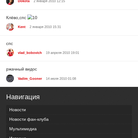
Dokota
2 января 2010 12:15
Клёво,спс
Kent
2 января 2010 15:31
спс
vlad_bobovich
19 апреля 2010 19:01
ржачный видос
Vadim_Gooner
14 июля 2010 01:08
Навигация
Новости
Новости фан-клуба
Мультимедиа