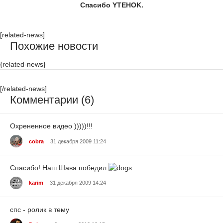
Спасибо YTEHOK.
[related-news]
Похожие новости
{related-news}
[/related-news]
Комментарии (6)
Охрененное видео )))))!!!
cobra
31 декабря 2009 11:24
Спасибо! Наш Шава победил
karim
31 декабря 2009 14:24
спс - ролик в тему