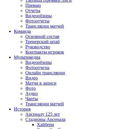
Таблица Премьер Лиги
Превью
Отчеты
Видеообзоры
Фотоотчеты
Трансляции матчей
Команда
Основной состав
Тренерский штаб
Руководство
Контракты игроков
Мультимедиа
Видеообзоры
Фотоотчеты
Онлайн трансляции
Видео
Матчи в записи
Фото
Аудио
Чанты
Трансляции матчей
История
Арсеналу 125 лет
Стадионы Арсенала
Хайбери