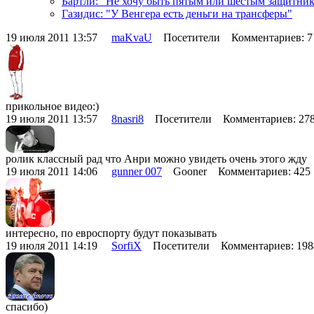
Бартли: "Не хочу быть пятым или шестым защитни
Газидис: "У Венгера есть деньги на трансферы"
19 июля 2011 13:57
maKvaU
Посетители Комментариев: 
прикольное видео:)
19 июля 2011 13:57
8nasri8
Посетители Комментариев: 2
ролик классный рад что Анри можно увидеть очень этого жду
19 июля 2011 14:06
gunner 007
Gooner Комментариев: 42
интересно, по евроспорту будут показывать
19 июля 2011 14:19
SorfiX
Посетители Комментариев: 19
спасибо)