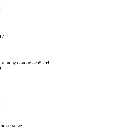
78
 1714
 малову голову отабьёт!
39
78
 остальные
5