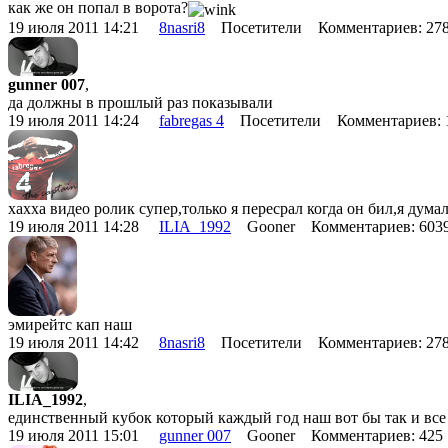
как же он попал в ворота?
19 июля 2011 14:21
8nasri8
Посетители Комментариев: 2
gunner 007
,
да должны в прошлый раз показывали
19 июля 2011 14:24
fabregas 4
Посетители Комментариев:
хахха видео ролик супер,только я пересрал когда он бил,я думал
19 июля 2011 14:28
ILIA_1992
Gooner Комментариев: 60
эмирейтс кап наш
19 июля 2011 14:42
8nasri8
Посетители Комментариев: 2
ILIA_1992
,
единственный кубок который каждый год наш вот бы так и все
19 июля 2011 15:01
gunner 007
Gooner Комментариев: 42