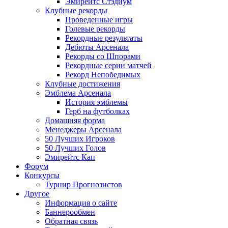
Эмирейтс Стэдиум
Клубные рекорды
Проведенные игры
Голевые рекорды
Рекордные результаты
Дебюты Арсенала
Рекорды со Шпорами
Рекордные серии матчей
Рекорд Непобедимых
Клубные достижения
Эмблема Арсенала
История эмблемы
Герб на футболках
Домашняя форма
Менеджеры Арсенала
50 Лучших Игроков
50 Лучших Голов
Эмирейтс Кап
Форум
Конкурсы
Турнир Прогнозистов
Другое
Информация о сайте
Баннерообмен
Обратная связь