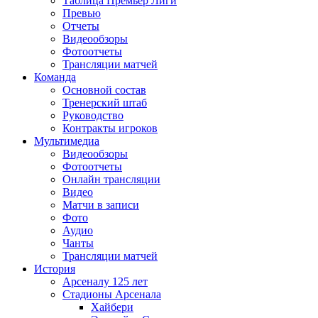
Таблица Премьер Лиги
Превью
Отчеты
Видеообзоры
Фотоотчеты
Трансляции матчей
Команда
Основной состав
Тренерский штаб
Руководство
Контракты игроков
Мультимедиа
Видеообзоры
Фотоотчеты
Онлайн трансляции
Видео
Матчи в записи
Фото
Аудио
Чанты
Трансляции матчей
История
Арсеналу 125 лет
Стадионы Арсенала
Хайбери