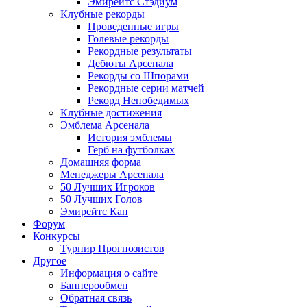
Эмирейтс Стэдиум
Клубные рекорды
Проведенные игры
Голевые рекорды
Рекордные результаты
Дебюты Арсенала
Рекорды со Шпорами
Рекордные серии матчей
Рекорд Непобедимых
Клубные достижения
Эмблема Арсенала
История эмблемы
Герб на футболках
Домашняя форма
Менеджеры Арсенала
50 Лучших Игроков
50 Лучших Голов
Эмирейтс Кап
Форум
Конкурсы
Турнир Прогнозистов
Другое
Информация о сайте
Баннерообмен
Обратная связь