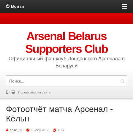
Войти
Arsenal Belarus
Supporters Club
Официальный фан-клуб Лондонского Арсенала в
Беларуси
Полная версия сайта
Фотоотчёт матча Арсенал -
Кёльн
cesc_93
15 сен 2017
1117