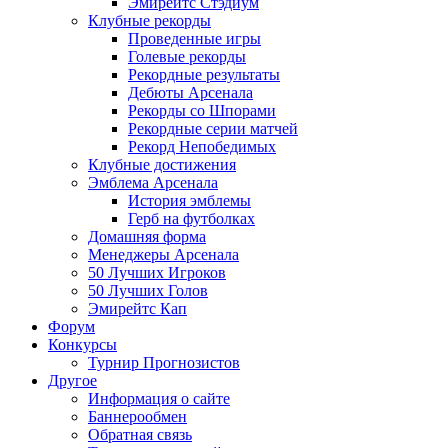
Эмирейтс Стэдиум
Клубные рекорды
Проведенные игры
Голевые рекорды
Рекордные результаты
Дебюты Арсенала
Рекорды со Шпорами
Рекордные серии матчей
Рекорд Непобедимых
Клубные достижения
Эмблема Арсенала
История эмблемы
Герб на футболках
Домашняя форма
Менеджеры Арсенала
50 Лучших Игроков
50 Лучших Голов
Эмирейтс Кап
Форум
Конкурсы
Турнир Прогнозистов
Другое
Информация о сайте
Баннерообмен
Обратная связь