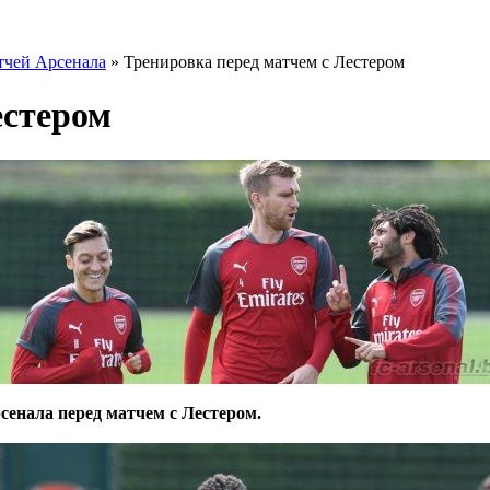
тчей Арсенала
» Тренировка перед матчем с Лестером
естером
енала перед матчем с Лестером.