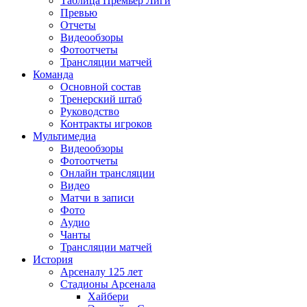
Таблица Премьер Лиги
Превью
Отчеты
Видеообзоры
Фотоотчеты
Трансляции матчей
Команда
Основной состав
Тренерский штаб
Руководство
Контракты игроков
Мультимедиа
Видеообзоры
Фотоотчеты
Онлайн трансляции
Видео
Матчи в записи
Фото
Аудио
Чанты
Трансляции матчей
История
Арсеналу 125 лет
Стадионы Арсенала
Хайбери