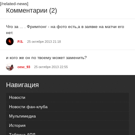
[/related-news]
Комментарии (2)
Что за ... . Фримпонг - на фото есть,а в заявке на матчи его
нет.
P.S.
25 октября 2013 21:18
и кого же он по твоему может заменить?
cesc_93
25 октября 2013 22:55
Навигация
Новости
Новости фан-клуба
Мультимедиа
История
Таблица АПЛ