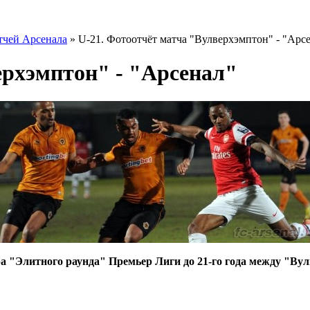
тчей Арсенала
» U-21. Фотоотчёт матча "Вулверхэмптон" - "Арс
ерхэмптон" - "Арсенал"
а "Элитного раунда" Премьер Лиги до 21-го года между "Ву