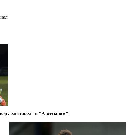
енал"
лверхэмптоном" и "Арсеналом".