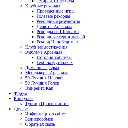
Эмирейтс Стэдиум
Клубные рекорды
Проведенные игры
Голевые рекорды
Рекордные результаты
Дебюты Арсенала
Рекорды со Шпорами
Рекордные серии матчей
Рекорд Непобедимых
Клубные достижения
Эмблема Арсенала
История эмблемы
Герб на футболках
Домашняя форма
Менеджеры Арсенала
50 Лучших Игроков
50 Лучших Голов
Эмирейтс Кап
Форум
Конкурсы
Турнир Прогнозистов
Другое
Информация о сайте
Баннерообмен
Обратная связь