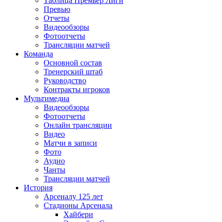
Таблица Премьер Лиги
Превью
Отчеты
Видеообзоры
Фотоотчеты
Трансляции матчей
Команда
Основной состав
Тренерский штаб
Руководство
Контракты игроков
Мультимедиа
Видеообзоры
Фотоотчеты
Онлайн трансляции
Видео
Матчи в записи
Фото
Аудио
Чанты
Трансляции матчей
История
Арсеналу 125 лет
Стадионы Арсенала
Хайбери