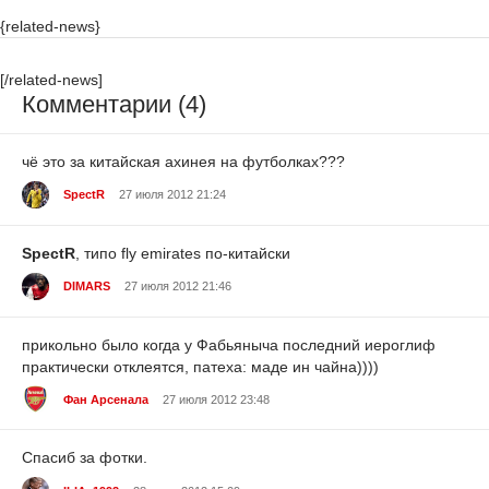
{related-news}
[/related-news]
Комментарии (4)
чё это за китайская ахинея на футболках???
SpectR
27 июля 2012 21:24
SpectR
, типо fly emirates по-китайски
DIMARS
27 июля 2012 21:46
прикольно было когда у Фабьяныча последний иероглиф
практически отклеятся, патеха: маде ин чайна))))
Фан Арсенала
27 июля 2012 23:48
Спасиб за фотки.