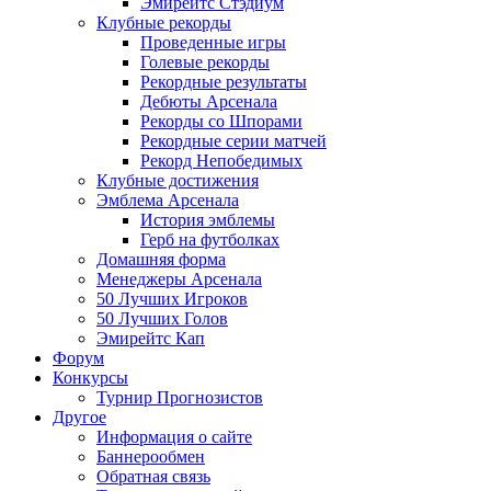
Эмирейтс Стэдиум
Клубные рекорды
Проведенные игры
Голевые рекорды
Рекордные результаты
Дебюты Арсенала
Рекорды со Шпорами
Рекордные серии матчей
Рекорд Непобедимых
Клубные достижения
Эмблема Арсенала
История эмблемы
Герб на футболках
Домашняя форма
Менеджеры Арсенала
50 Лучших Игроков
50 Лучших Голов
Эмирейтс Кап
Форум
Конкурсы
Турнир Прогнозистов
Другое
Информация о сайте
Баннерообмен
Обратная связь