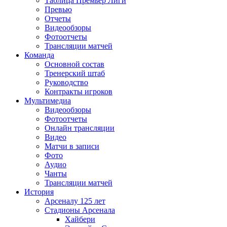
Таблица Премьер Лиги
Превью
Отчеты
Видеообзоры
Фотоотчеты
Трансляции матчей
Команда
Основной состав
Тренерский штаб
Руководство
Контракты игроков
Мультимедиа
Видеообзоры
Фотоотчеты
Онлайн трансляции
Видео
Матчи в записи
Фото
Аудио
Чанты
Трансляции матчей
История
Арсеналу 125 лет
Стадионы Арсенала
Хайбери