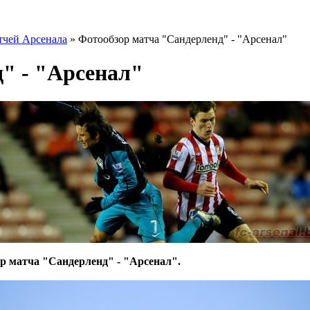
тчей Арсенала
» Фотообзор матча "Сандерленд" - "Арсенал"
" - "Арсенал"
ор матча "Сандерленд" - "Арсенал".