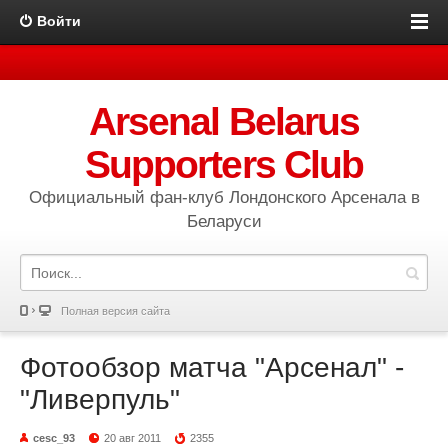
Войти
Arsenal Belarus
Supporters Club
Официальный фан-клуб Лондонского Арсенала в
Беларуси
Полная версия сайта
Фотообзор матча "Арсенал" -
"Ливерпуль"
cesc_93
20 авг 2011
2355