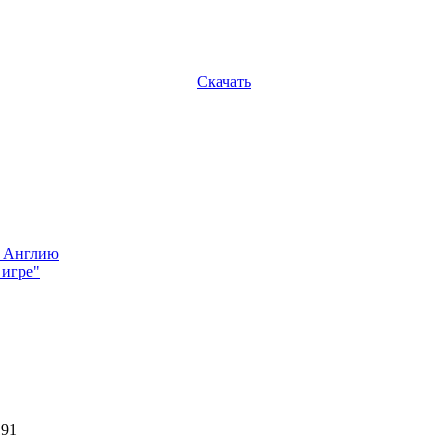
Скачать
а Англию
 игре"
191