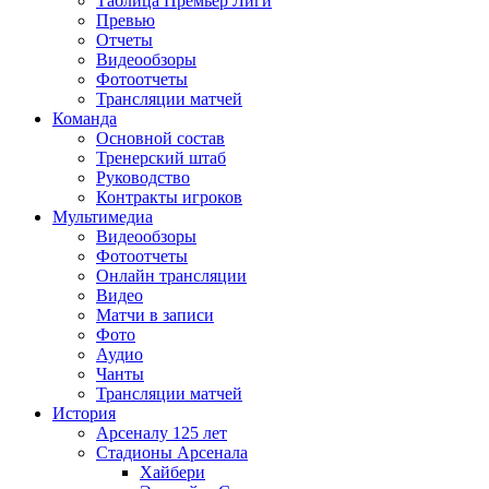
Таблица Премьер Лиги
Превью
Отчеты
Видеообзоры
Фотоотчеты
Трансляции матчей
Команда
Основной состав
Тренерский штаб
Руководство
Контракты игроков
Мультимедиа
Видеообзоры
Фотоотчеты
Онлайн трансляции
Видео
Матчи в записи
Фото
Аудио
Чанты
Трансляции матчей
История
Арсеналу 125 лет
Стадионы Арсенала
Хайбери