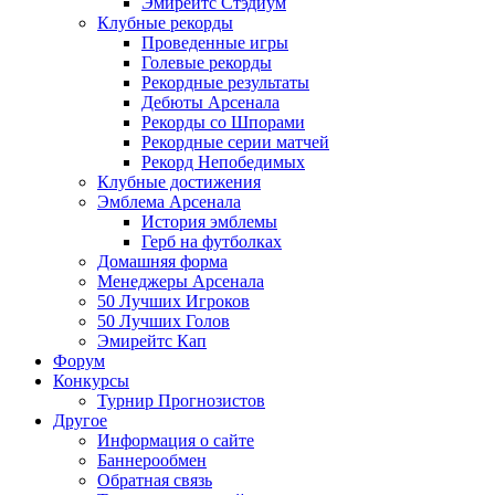
Эмирейтс Стэдиум
Клубные рекорды
Проведенные игры
Голевые рекорды
Рекордные результаты
Дебюты Арсенала
Рекорды со Шпорами
Рекордные серии матчей
Рекорд Непобедимых
Клубные достижения
Эмблема Арсенала
История эмблемы
Герб на футболках
Домашняя форма
Менеджеры Арсенала
50 Лучших Игроков
50 Лучших Голов
Эмирейтс Кап
Форум
Конкурсы
Турнир Прогнозистов
Другое
Информация о сайте
Баннерообмен
Обратная связь