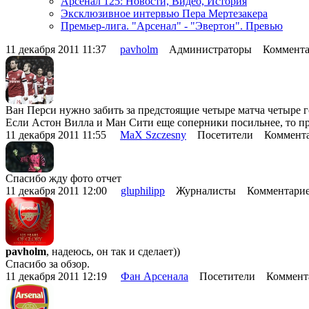
Арсенал 125: Новости, Видео, История
Эксклюзивное интервью Пера Мертезакера
Премьер-лига. "Арсенал" - "Эвертон". Превью
11 декабря 2011 11:37
pavholm
Администраторы Комментар
Ван Перси нужно забить за предстоящие четыре матча четыре г
Если Астон Вилла и Ман Сити еще соперники посильнее, то п
11 декабря 2011 11:55
MaX Szczesny
Посетители Коммента
Спасибо жду фото отчет
11 декабря 2011 12:00
gluphilipp
Журналисты Комментарие
pavholm
, надеюсь, он так и сделает))
Спасибо за обзор.
11 декабря 2011 12:19
Фан Арсенала
Посетители Коммента