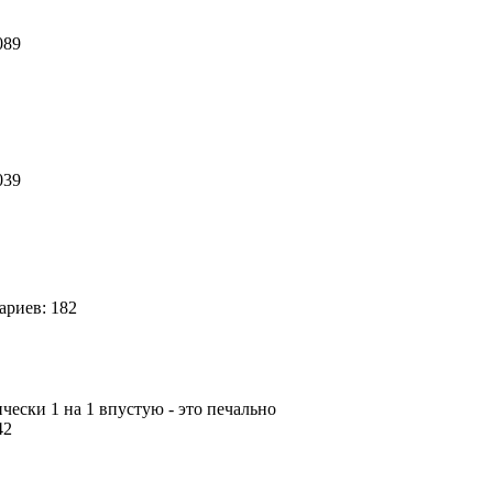
089
039
риев: 182
чески 1 на 1 впустую - это печально
 42