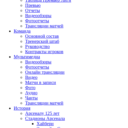
Таблица Премьер Лиги
Превью
Отчеты
Видеообзоры
Фотоотчеты
Трансляции матчей
Команда
Основной состав
Тренерский штаб
Руководство
Контракты игроков
Мультимедиа
Видеообзоры
Фотоотчеты
Онлайн трансляции
Видео
Матчи в записи
Фото
Аудио
Чанты
Трансляции матчей
История
Арсеналу 125 лет
Стадионы Арсенала
Хайбери