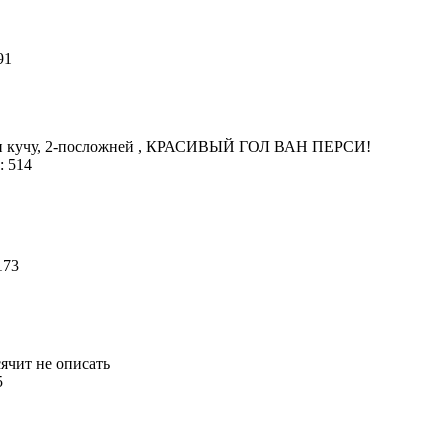
191
вали кучу, 2-посложней , КРАСИВЫЙ ГОЛ ВАН ПЕРСИ!
: 514
173
ячит не описать
95