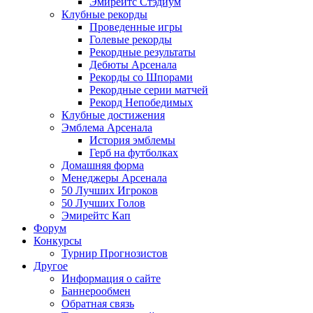
Эмирейтс Стэдиум
Клубные рекорды
Проведенные игры
Голевые рекорды
Рекордные результаты
Дебюты Арсенала
Рекорды со Шпорами
Рекордные серии матчей
Рекорд Непобедимых
Клубные достижения
Эмблема Арсенала
История эмблемы
Герб на футболках
Домашняя форма
Менеджеры Арсенала
50 Лучших Игроков
50 Лучших Голов
Эмирейтс Кап
Форум
Конкурсы
Турнир Прогнозистов
Другое
Информация о сайте
Баннерообмен
Обратная связь