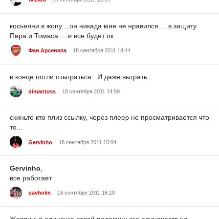
косьелни в жопу....он никада мне не нравился.....в защиту
Пера и Томаса.....и все будет ок
Фан Арсенала
18 сентября 2011 14:44
в конце погли отыграться ..И даже выграть...
dimantoss
18 сентября 2011 14:59
скиньте кто плиз ссылку, через плеер не просматривается что
то...
Gervinho
18 сентября 2011 15:04
Gervinho
,
все работает
pavholm
18 сентября 2011 16:20