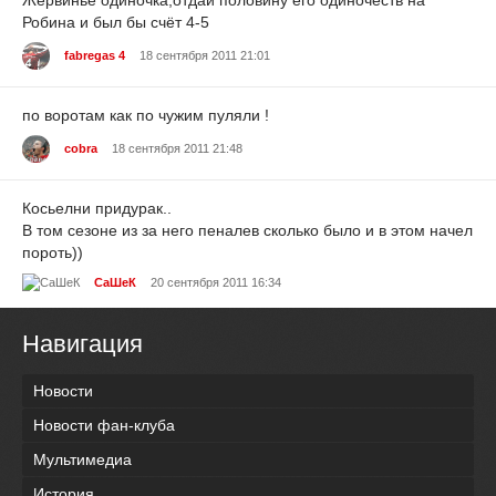
Жервиньё одиночка,отдай половину его одиночеств на
Робина и был бы счёт 4-5
fabregas 4
18 сентября 2011 21:01
по воротам как по чужим пуляли !
cobra
18 сентября 2011 21:48
Косьелни придурак..
В том сезоне из за него пеналев сколько было и в этом начел
пороть))
СаШеК
20 сентября 2011 16:34
Навигация
Новости
Новости фан-клуба
Мультимедиа
История