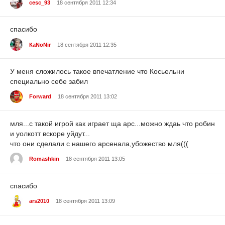
cesc_93
18 сентября 2011 12:34
спасибо
КаNoNir
18 сентября 2011 12:35
У меня сложилось такое впечатление что Косьельни
специально себе забил
Forward
18 сентября 2011 13:02
мля...с такой игрой как играет ща арс...можно ждаь что робин
и уолкотт вскоре уйдут...
что они сделали с нашего арсенала,убожество мля(((
Romashkin
18 сентября 2011 13:05
cпасибо
ars2010
18 сентября 2011 13:09