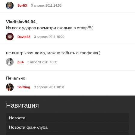
SorfiX
3 апреля 2011 14:56
Vladislav94.04
,
Из всех ударов посмотри сколько в створ!!!(
David22
3 апреля 2011 16:22
не выигрывая дома, можно забыть о трофеях((
pu4
3 апреля 2011 18:31
Печально
Shifting
3 апреля 2011 18:31
Навигация
Новости
Новости фан-клуба