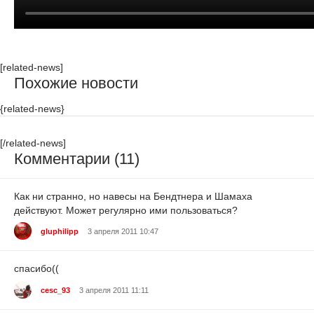
[related-news]
Похожие новости
{related-news}
[/related-news]
Комментарии (11)
Как ни странно, но навесы на Бендтнера и Шамаха
действуют. Может регулярно ими пользоваться?
gluphilipp
3 апреля 2011 10:47
спасибо((
cesc_93
3 апреля 2011 11:11