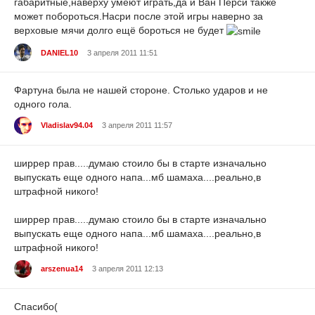
габаритные,наверху умеют играть,да и Ван Перси также
может побороться.Насри после этой игры наверно за
верховые мячи долго ещё бороться не будет
DANIEL10
3 апреля 2011 11:51
Фартуна была не нашей стороне. Столько ударов и не
одного гола.
Vladislav94.04
3 апреля 2011 11:57
ширрер прав.....думаю стоило бы в старте изначально
выпускать еще одного напа...мб шамаха....реально,в
штрафной никого!
ширрер прав.....думаю стоило бы в старте изначально
выпускать еще одного напа...мб шамаха....реально,в
штрафной никого!
arszenua14
3 апреля 2011 12:13
Спасибо(