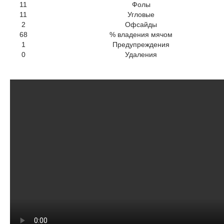
11
Фолы
11
Угловые
2
Офсайды
68
% владения мячом
1
Предупреждения
0
Удаления