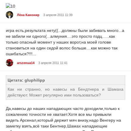
Лёха Канонир
3 апреля 2011 11:39
игра есть,результата нету((...должны были забивать много...а
не забили ни одного(...алмуния....это просто пздц......как
только опасный момент у наших ворот,на моей голове
становиться на один седой волос больше....как можно так
ошибаться?!!!...
arszenua14
3 апреля 2011 11:41
Цитата: gluphilipp
Как ни странно, но навесы на Бендтнера и Шамаха
действуют. Может регулярно ими пользоваться?
Да,навесы до наших нападающих часто доходили,только к
сожалению точности не хватает.Хотя все мы привыкли
видеть Арсенал,который держит мяч внизу,надо Венгеру на
заметку взять,всё таки Бентнер,Шамах нападающие